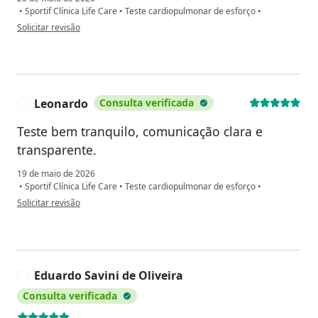
•
Sportif Clínica Life Care
•
Teste cardiopulmonar de esforço
•
na opinião do utilizador Robson
Solicitar revisão
Leonardo
Consulta verificada
L
Teste bem tranquilo, comunicação clara e
transparente.
19 de maio de 2026
•
Sportif Clínica Life Care
•
Teste cardiopulmonar de esforço
•
na opinião do utilizador Leonardo
Solicitar revisão
Eduardo Savini de Oliveira
E
Consulta verificada