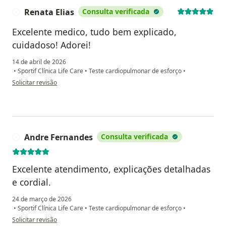
Renata Elias
Consulta verificada
R
Excelente medico, tudo bem explicado,
cuidadoso! Adorei!
14 de abril de 2026
•
Sportif Clínica Life Care
•
Teste cardiopulmonar de esforço
•
na opinião do utilizador Renata Elias
Solicitar revisão
Andre Fernandes
Consulta verificada
A
Excelente atendimento, explicações detalhadas
e cordial.
24 de março de 2026
•
Sportif Clínica Life Care
•
Teste cardiopulmonar de esforço
•
na opinião do utilizador Andre Fernandes
Solicitar revisão