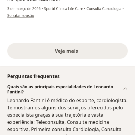
3 de março de 2026
•
Sportif Clínica Life Care
•
Consulta Cardiologia
•
na opinião do utilizador Leo Taná
Solicitar revisão
Veja mais
opiniões acima
Perguntas frequentes
Quais são as principais especialidades de Leonardo
Fantini?
Leonardo Fantini é médico do esporte, cardiologista.
Te mostramos alguns dos serviços oferecidos pelo
especialista graças à sua trajetória e vasta
experiência: Teleconsulta, Consulta medicina
esportiva, Primeira consulta Cardiologia, Consulta