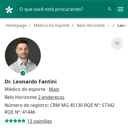
Men
O que você está procurando?
Homepage
Médico Do Esporte
Belo Horizonte
Leona
Mudar de 
Dr.
Leonardo Fantini
sobre as especializações
Médico do esporte
·
Mais
Belo Horizonte
2 endereços
Número de registro: CRM MG 45130 RQE Nº: 57342
RQE Nº: 41446
13 opiniões