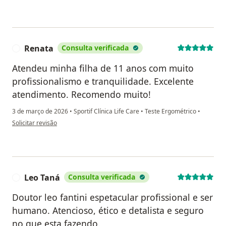
Renata
Consulta verificada
R
Atendeu minha filha de 11 anos com muito
profissionalismo e tranquilidade. Excelente
atendimento. Recomendo muito!
3 de março de 2026
•
Sportif Clínica Life Care
•
Teste Ergométrico
•
na opinião do utilizador Renata
Solicitar revisão
Leo Taná
Consulta verificada
L
Doutor leo fantini espetacular profissional e ser
humano. Atencioso, ético e detalista e seguro
no que esta fazendo.