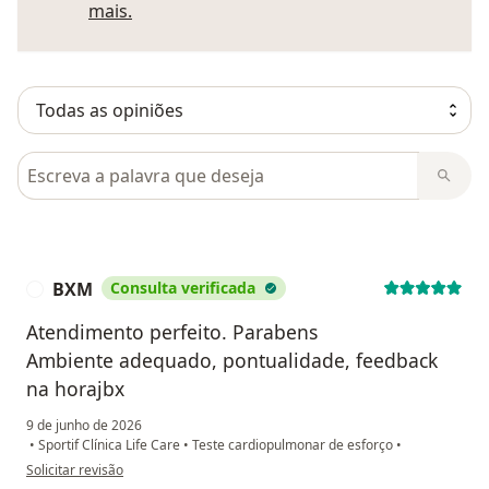
Saber mais sobre pareceres
mais.
Pesquisar em opiniões
BXM
Consulta verificada
B
Atendimento perfeito. Parabens
Ambiente adequado, pontualidade, feedback
na horajbx
9 de junho de 2026
•
Sportif Clínica Life Care
•
Teste cardiopulmonar de esforço
•
na opinião do utilizador BXM
Solicitar revisão