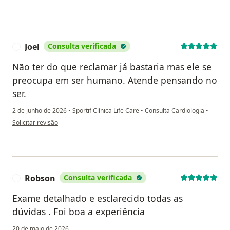
Joel
Consulta verificada
J
Não ter do que reclamar já bastaria mas ele se
preocupa em ser humano. Atende pensando no
ser.
2 de junho de 2026
•
Sportif Clínica Life Care
•
Consulta Cardiologia
•
na opinião do utilizador Joel
Solicitar revisão
Robson
Consulta verificada
R
Exame detalhado e esclarecido todas as
dúvidas . Foi boa a experiência
20 de maio de 2026