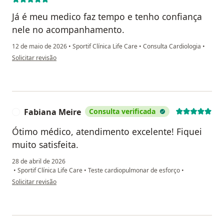
Já é meu medico faz tempo e tenho confiança
nele no acompanhamento.
12 de maio de 2026
•
Sportif Clínica Life Care
•
Consulta Cardiologia
•
na opinião do utilizador Eduardo Savini de Oliveira
Solicitar revisão
Fabiana Meire
Consulta verificada
F
Ótimo médico, atendimento excelente! Fiquei
muito satisfeita.
28 de abril de 2026
•
Sportif Clínica Life Care
•
Teste cardiopulmonar de esforço
•
na opinião do utilizador Fabiana Meire
Solicitar revisão