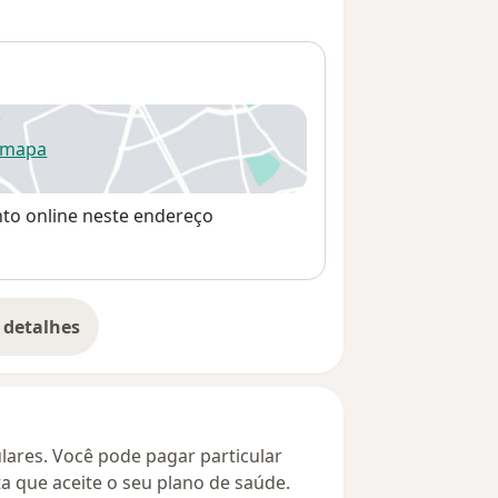
 mapa
re num novo separador
nto online neste endereço
 detalhes
bre o endereço
culares. Você pode pagar particular
ta que aceite o seu plano de saúde.