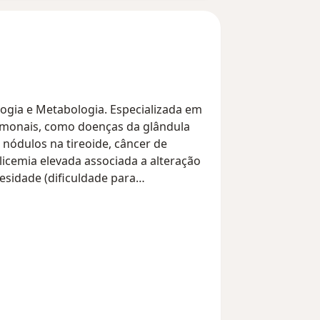
logia e Metabologia. Especializada em
ormonais, como doenças da glândula
, nódulos na tireoide, câncer de
(glicemia elevada associada a alteração
esidade (dificuldade para
islipidemia (colesterol elevado),
o de secreção de hormônios como
 ovários policísticos (irregularidade
icos), osteoporose (ossos