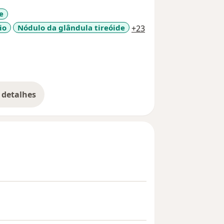
e
a11y_sr_more_disea
io
Nódulo da glândula tireóide
+23
 detalhes
bre a experiência