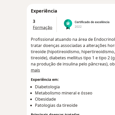
Experiência
3
Formação
Profissional atuando na área de Endocrino
tratar doenças associadas a alterações h
tireoide (hipotireoidismo, hipertireoidismo
tireoide), diabetes mellitus tipo 1 e tipo 2 
na produção de insulina pelo pâncreas), ob
Sobre mim
emagrecimento e perda de peso em geral), d
mais
alterações na glândula hipófise (alteraçã
Experiência em:
prolactina, FSH, LH, GH, ACTH), síndrome de
Diabetologia
menstrual, acne, alopecia, ovários policíst
Metabolismo mineral e ósseo
enfraquecidos) e outras doenças.
Obesidade
Patologias da tireoide
Principais doenças tratadas