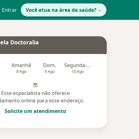
Entrar
Você atua na área da saúde?
ela Doctoralia
Amanhã
Dom,
Segunda-feira
Ter,
Qu
8 Ago
9 Ago
10 Ago
11 Ago
12 Ag
Esse especialista não oferece
amento online para esse endereço.
Solicite um atendimento