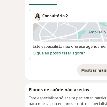
Consultório 2
Ampliar o
ab
Disponibilidade
Este especialista não oferece agendame
O que eu posso fazer agora?
Mostrar mais
so
Planos de saúde não aceitos
Este especialista só aceita pacientes parti
para marcar, ou encontrar outro especialis