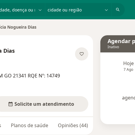
dade, doença ou nome
cidade ou região
ícia Nogueira Dias
e cidade
Agendar p
Inativo
a Dias
obre as especializações
Hoje
7 Ago
M GO 21341 RQE Nº: 14749
agend
Solicite um atendimento
s
Planos de saúde
Opiniões (44)