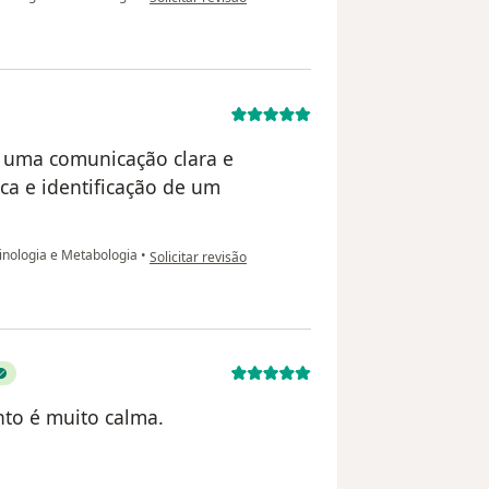
m uma comunicação clara e
ca e identificação de um
na opinião do utilizador Paciente
inologia e Metabologia
•
Solicitar revisão
nto é muito calma.