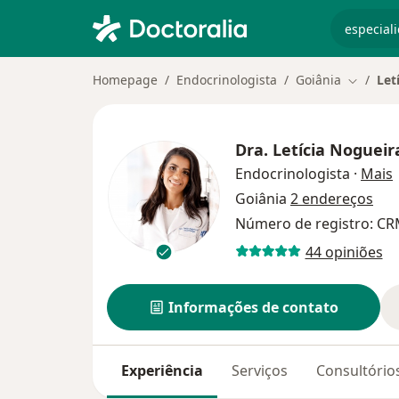
especiali
Homepage
Endocrinologista
Goiânia
Let
Mudar d
Dra.
Letícia Nogueir
s
Endocrinologista
·
Mais
Goiânia
2 endereços
Número de registro: CR
44 opiniões
Informações de contato
Experiência
Serviços
Consultório