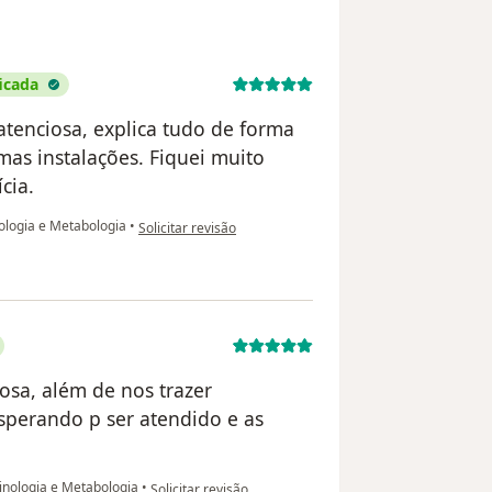
icada
 atenciosa, explica tudo de forma
mas instalações. Fiquei muito
cia.
na opinião do utilizador Rosemary F. D. Leonel
ologia e Metabologia
•
Solicitar revisão
iosa, além de nos trazer
esperando p ser atendido e as
na opinião do utilizador Marysa Cecília
inologia e Metabologia
•
Solicitar revisão