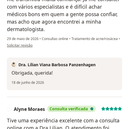
com vários especialistas e é difícil achar
médicos bons em quem a gente possa confiar,
mas acho que agora encontrei a minha
dermatologista.
29 de maio de 2026
•
Consultas online
•
Tratamento de acne/rosácea
•
na opinião do utilizador Priscila
Solicitar revisão
Dra. Lílian Viana Barbosa Panzenhagen
Obrigada, querida!
18 de junho de 2026
Alyne Moraes
Consulta verificada
A
Tive uma experiência excelente com a consulta
online com a Dra Lilian. O atendimento foi