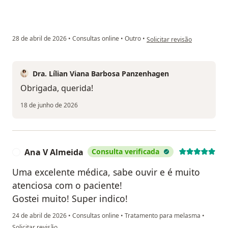
na opinião do utilizador Rita 
28 de abril de 2026
•
Consultas online
•
Outro
•
Solicitar revisão
Dra. Lílian Viana Barbosa Panzenhagen
Obrigada, querida!
18 de junho de 2026
Ana V Almeida
Consulta verificada
A
Uma excelente médica, sabe ouvir e é muito
atenciosa com o paciente!
Gostei muito! Super indico!
24 de abril de 2026
•
Consultas online
•
Tratamento para melasma
•
na opinião do utilizador Ana V Almeida
Solicitar revisão