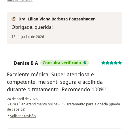
Dra. Lílian Viana Barbosa Panzenhagen
Obrigada, querida!
18 de junho de 2026
Denise B A
Consulta verificada
D
Excelente médica! Super atenciosa e
competente, me senti segura e acolhida
durante o tratamento. Recomendo 100%!
24 de abril de 2026
•
Dra Lílian Atendimento online - RJ
•
Tratamento para alopecia (queda
de cabelos)
na opinião do utilizador Denise B A
•
Solicitar revisão