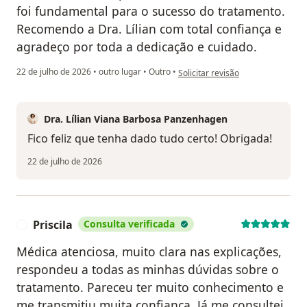
foi fundamental para o sucesso do tratamento.
Recomendo a Dra. Lílian com total confiança e
agradeço por toda a dedicação e cuidado.
na opinião do utilizador Edmar Jus
22 de julho de 2026
•
outro lugar
•
Outro
•
Solicitar revisão
Dra. Lílian Viana Barbosa Panzenhagen
Fico feliz que tenha dado tudo certo! Obrigada!
22 de julho de 2026
Priscila
Consulta verificada
P
Médica atenciosa, muito clara nas explicações,
respondeu a todas as minhas dúvidas sobre o
tratamento. Pareceu ter muito conhecimento e
me transmitiu muita confiança. Já me consultei