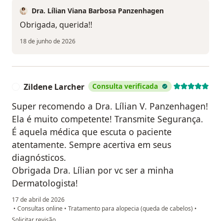
Dra. Lílian Viana Barbosa Panzenhagen
Obrigada, querida!!
18 de junho de 2026
Zildene Larcher
Consulta verificada
Z
Super recomendo a Dra. Lílian V. Panzenhagen!
Ela é muito competente! Transmite Segurança.
É aquela médica que escuta o paciente
atentamente. Sempre acertiva em seus
diagnósticos.
Obrigada Dra. Lílian por vc ser a minha
Dermatologista!
17 de abril de 2026
•
Consultas online
•
Tratamento para alopecia (queda de cabelos)
•
na opinião do utilizador Zildene Larcher
Solicitar revisão