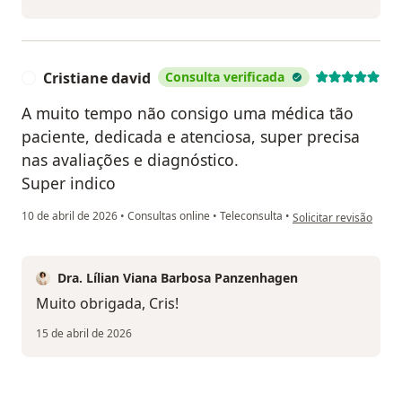
Cristiane david
Consulta verificada
C
A muito tempo não consigo uma médica tão
paciente, dedicada e atenciosa, super precisa
nas avaliações e diagnóstico.
Super indico
na opinião do utilizad
10 de abril de 2026
•
Consultas online
•
Teleconsulta
•
Solicitar revisão
Dra. Lílian Viana Barbosa Panzenhagen
Muito obrigada, Cris!
15 de abril de 2026