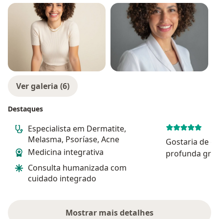
Ver galeria (6)
Destaques
Especialista em Dermatite,
Melasma, Psoríase, Acne
Gostaria de e
Medicina integrativa
profunda grati
Panzenhagen p
Consulta humanizada com
atendimento 
cuidado integrado
mãe, então co
apresentava u
tratado em 201
Mostrar mais detalhes
sobre a experiência