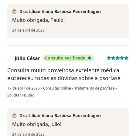
Dra. Lílian Viana Barbosa Panzenhagen
Muito obrigada, Paulo!
24 de abril de 2026
Júlio César
Consulta verificada
J
Consulta muito proveitosa excelente médica
esclareceu todas as dúvidas sobre a psoríase
17 de abril de 2026
•
Consultas online
•
Tratamento de psoríase
•
na opinião do utilizador Júlio César
Solicitar revisão
Dra. Lílian Viana Barbosa Panzenhagen
Muito obrigada, Julio!
24 de abril de 2026