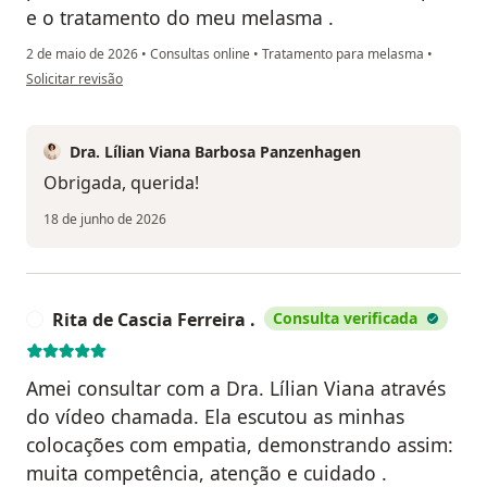
e o tratamento do meu melasma .
2 de maio de 2026
•
Consultas online
•
Tratamento para melasma
•
na opinião do utilizador Alyne Moraes
Solicitar revisão
Dra. Lílian Viana Barbosa Panzenhagen
Obrigada, querida!
18 de junho de 2026
Rita de Cascia Ferreira .
Consulta verificada
R
Amei consultar com a Dra. Lílian Viana através
do vídeo chamada. Ela escutou as minhas
colocações com empatia, demonstrando assim:
muita competência, atenção e cuidado .