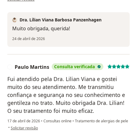
Dra. Lílian Viana Barbosa Panzenhagen
Muito obrigada, querida!
24 de abril de 2026
Paulo Martins
Consulta verificada
P
Fui atendido pela Dra. Lilian Viana e gostei
muito do seu atendimento. Me transmitiu
confiança e segurança no seu conhecimento e
gentileza no trato. Muito obrigada Dra. Lilian!
O seu tratamento foi muito eficaz.
17 de abril de 2026
•
Consultas online
•
Tratamento de alergias de pele
na opinião do utilizador Paulo Martins
•
Solicitar revisão