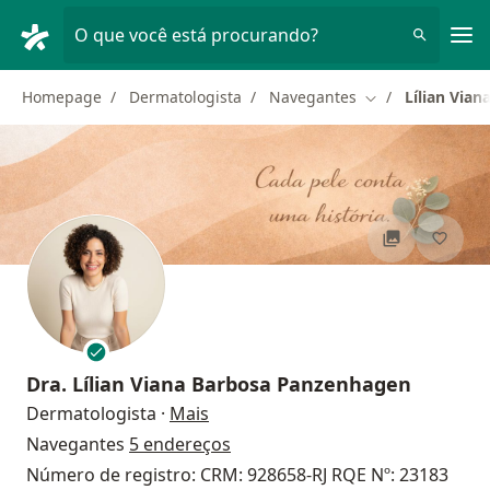
Men
O que você está procurando?
Homepage
Dermatologista
Navegantes
Lílian Via
Mudar de cidade
Dra.
Lílian Viana Barbosa Panzenhagen
sobre as especializações
Dermatologista
·
Mais
Navegantes
5 endereços
Número de registro: CRM: 928658-RJ RQE Nº: 23183