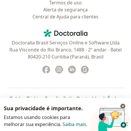
Termos de uso
Alerta de segurança
Central de Ajuda para clientes
Contato
Doctoralia - Homepage
Doctoralia Brasil Serviços Online e Software Ltda
Rua Visconde do Rio Branco, 1488 - 2º andar - Batel
80420-210 Curitiba (Paraná), Brasil
Facebook
abre num novo separador
Instagram
abre num novo separador
Linkedin
abre num novo separad
Glassdoor
abre num novo se
abre num novo separador
abre num novo separador
abre num novo separador
abre num novo separado
abre num n
abre
Polska
,
Türkiye
,
España
,
Italia
,
Deutschland
,
Česko
,
abre num novo separador
abre num novo separador
abre num novo separador
abre num novo separa
abre num no
abre n
Portugal
,
México
,
Chile
,
Brasil
,
Argentina
,
Perú
,
Sua privacidade é importante.
abre num novo separad
Colombia
Estamos usando cookies para
melhorar sua experiência.
www.doctoralia.com.br © 2026 - Agende agora sua
Saiba mais
.