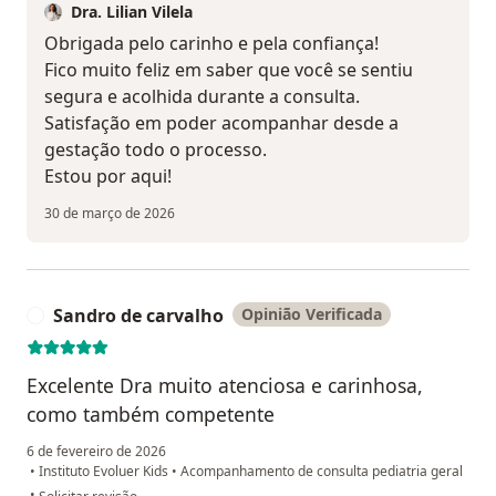
Dra. Lilian Vilela
Obrigada pelo carinho e pela confiança!
Fico muito feliz em saber que você se sentiu
segura e acolhida durante a consulta.
Satisfação em poder acompanhar desde a
gestação todo o processo.
Estou por aqui!
30 de março de 2026
Sandro de carvalho
Opinião Verificada
S
Excelente Dra muito atenciosa e carinhosa,
como também competente
6 de fevereiro de 2026
•
Instituto Evoluer Kids
•
Acompanhamento de consulta pediatria geral
na opinião do utilizador Sandro de carvalho
•