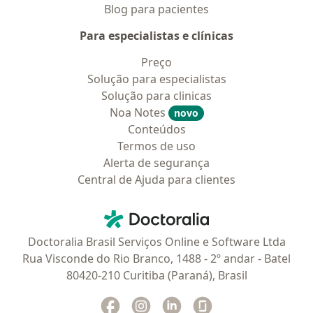
Blog para pacientes
Para especialistas e clínicas
Preço
Solução para especialistas
Solução para clinicas
Noa Notes
novo
Conteúdos
Termos de uso
Alerta de segurança
Central de Ajuda para clientes
Contato
Doctoralia - Homepage
Doctoralia Brasil Serviços Online e Software Ltda
Rua Visconde do Rio Branco, 1488 - 2º andar - Batel
80420-210 Curitiba (Paraná), Brasil
Facebook
abre num novo separador
Instagram
abre num novo separador
Linkedin
abre num novo separad
Glassdoor
abre num novo se