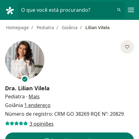
Men
O que você está procurando?
Homepage
Pediatra
Goiânia
Lilian Vilela
Dra.
Lilian Vilela
sobre as especializações
Pediatra
·
Mais
Goiânia
1 endereço
Número de registro: CRM GO 38269 RQE Nº: 20829
3 opiniões