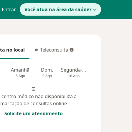
Entrar
Você atua na área da saúde?
ta no local
Teleconsulta
 no local
Teleconsulta
Amanhã
Dom,
Segunda-feira
Ter,
Qua
8 Ago
9 Ago
10 Ago
11 Ago
12 Ag
 centro médico não disponibiliza a
marcação de consultas online
Solicite um atendimento