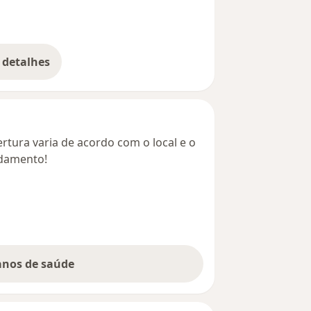
 detalhes
bre o endereço
rtura varia de acordo com o local e o
ndamento!
lanos de saúde