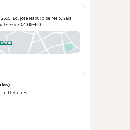
 2655, Ed. José Nabuco de Melo, Sala
á
,
Teresina
64048-400
 mapa
re num novo separador
das)
eço
Detalhes