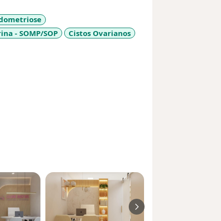
dometriose
rina - SOMP/SOP
Cistos Ovarianos