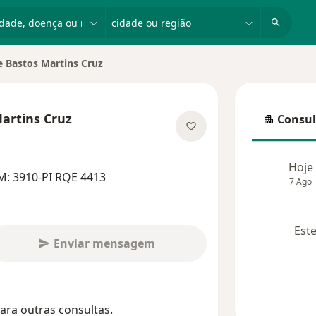
dade, doença ou nome
cidade ou região
ne Bastos Martins Cruz
cidade
Martins Cruz
Consul
Consulta
e as especializações
Hoje
M: 3910-PI RQE 4413
7 Ago
Este
Enviar mensagem
ara outras consultas.