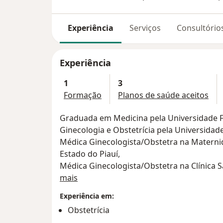
Experiência
Serviços
Consultório
Experiência
1
3
Formação
Planos de saúde aceitos
Graduada em Medicina pela Universidade Fe
Ginecologia e Obstetrícia pela Universidade
Médica Ginecologista/Obstetra na Matern
Estado do Piauí,
Médica Ginecologista/Obstetra na Clínica 
Sobre mim
Docente da Disciplina de Ginecologia e Ob
mais
Experiência em:
Atuando principalmente nos seguintes tema
Obstetrícia
Natal de Alto Risco, Patologia do Trato Gen