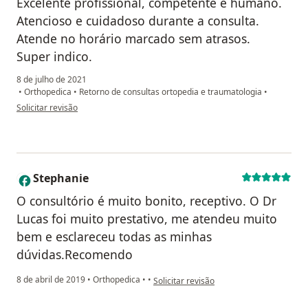
Excelente profissional, competente e humano.
Atencioso e cuidadoso durante a consulta.
Atende no horário marcado sem atrasos.
Super indico.
8 de julho de 2021
•
Orthopedica
•
Retorno de consultas ortopedia e traumatologia
•
na opinião do utilizador Jeane Figueiredo costa
Solicitar revisão
Stephanie
S
O consultório é muito bonito, receptivo. O Dr
Lucas foi muito prestativo, me atendeu muito
bem e esclareceu todas as minhas
dúvidas.Recomendo
na opinião do utilizador Stephanie
8 de abril de 2019
•
Orthopedica
•
•
Solicitar revisão