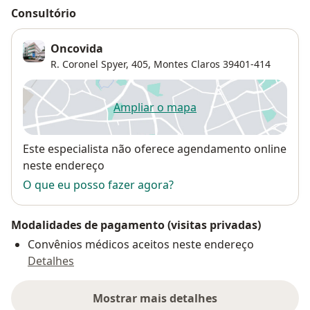
Consultório
Oncovida
R. Coronel Spyer, 405,
Montes Claros
39401-414
Ampliar o mapa
abre num novo separador
Disponibilidade
Este especialista não oferece agendamento online
neste endereço
O que eu posso fazer agora?
Modalidades de pagamento (visitas privadas)
Convênios médicos aceitos neste endereço
Detalhes
Mostrar mais detalhes
sobre o endereço