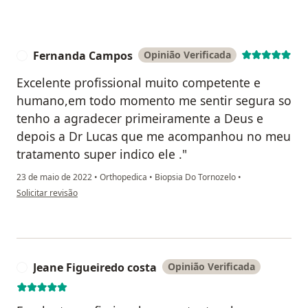
Fernanda Campos
Opinião Verificada
F
Excelente profissional muito competente e
humano,em todo momento me sentir segura so
tenho a agradecer primeiramente a Deus e
depois a Dr Lucas que me acompanhou no meu
tratamento super indico ele ."
23 de maio de 2022
•
Orthopedica
•
Biopsia Do Tornozelo
•
na opinião do utilizador Fernanda Campos
Solicitar revisão
Jeane Figueiredo costa
Opinião Verificada
J