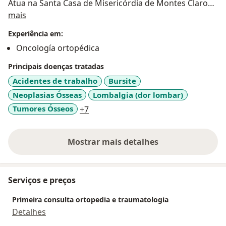
Atua na Santa Casa de Misericórdia de Montes Claros
Sobre mim
e Hospital Universitário Clemente de Farias.
mais
Membro da Sociedade Brasileira de Ortopedia e
Experiência em:
Traumatologia (www.sbot.org.br - TEOT 121186).
Oncología ortopédica
Membro da Associação Brasileira de Oncologia
Ortopédica (www.aboo.med.br).
Principais doenças tratadas
Acidentes de trabalho
Bursite
Neoplasias Ósseas
Lombalgia (dor lombar)
a11y_sr_more_diseases
Tumores Ósseos
+7
Mostrar mais detalhes
sobre a experiência
Serviços e preços
Primeira consulta ortopedia e traumatologia
Detalhes