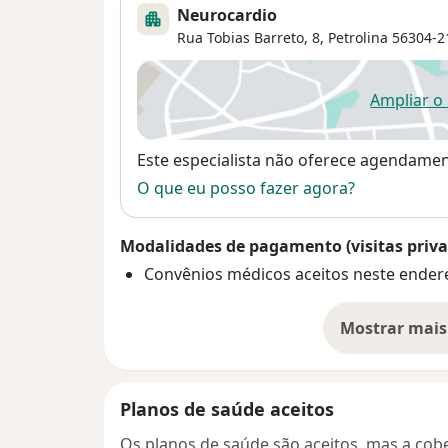
Neurocardio
Rua Tobias Barreto, 8,
Petrolina
56304-2
Ampliar o
ab
Disponibilidade
Este especialista não oferece agendame
O que eu posso fazer agora?
Modalidades de pagamento (visitas priva
Convênios médicos aceitos neste ender
Mostrar mais
so
Planos de saúde aceitos
Os planos de saúde são aceitos, mas a cobe