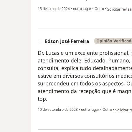
na opinião do u
15 de julho de 2024
•
outro lugar
•
Outro
•
Solicitar revisã
Edson José Ferreira
Opinião Verificad
E
Dr. Lucas e um excelente profissional,
atendimento dele. Educado, humano, 
consulta, explica tudo detalhadamente
estive em diversos consultórios médic
surpreendeu em todos os aspectos. Ou
atendimento da recepção que é magnífi
top.
na opinião
10 de setembro de 2023
•
outro lugar
•
Outro
•
Solicitar 