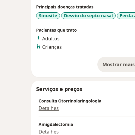
Principais doenças tratadas
Curso de Microanatomia Cirúrgica do Osso 
Sinusite
Desvio do septo nasal
Perda 
Paulo, Brasil.
Pacientes que trato
Adultos
Crianças
Mostrar mais
so
Serviços e preços
Consulta Otorrinolaringologia
Detalhes
Amigdalectomia
Detalhes