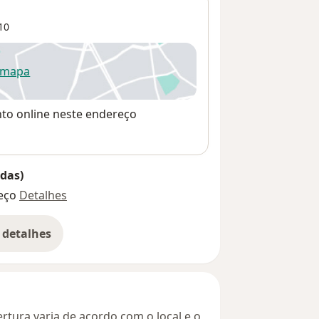
10
 mapa
re num novo separador
nto online neste endereço
das)
eço
Detalhes
 detalhes
bre o endereço
rtura varia de acordo com o local e o