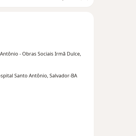
 Antônio - Obras Sociais Irmã Dulce,
spital Santo Antônio, Salvador-BA
 Antônio - Obras Sociais Irmã Dulce,
os Brasileiros de Otorrinolaringologia
laringologia do Centro Hospitalar