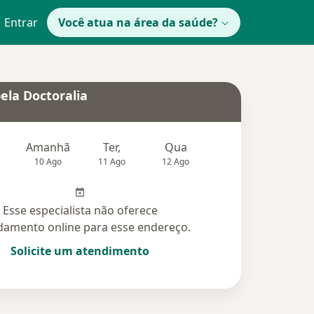
Entrar
Você atua na área da saúde?
ela Doctoralia
Amanhã
Ter,
Qua
Qui,
Sex,
10 Ago
11 Ago
12 Ago
13 Ago
14 Ag
Esse especialista não oferece
amento online para esse endereço.
Solicite um atendimento