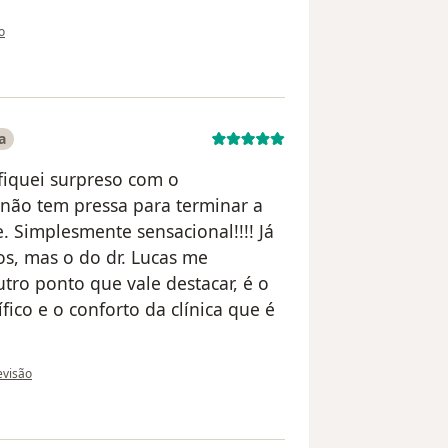
tilizador Maria
o
a
 fiquei surpreso com o
não tem pressa para terminar a
. Simplesmente sensacional!!!! Já
os, mas o do dr. Lucas me
tro ponto que vale destacar, é o
co e o conforto da clínica que é
 do utilizador Edson José Ferreira
revisão