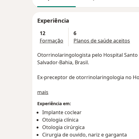
Experiência
12
6
Formação
Planos de saúde aceitos
Otorrinolaringologista pelo Hospital Santo
Salvador-Bahia, Brasil.
Ex-preceptor de otorrinolaringologia no Ho
Sobre mim
Fellowship em otologia pelo Hospital Santo
mais
Salvador-Bahia
Experiência em:
Implante coclear
Apresentações orais nos 48° e 49º Congress
Otologia clínica
Otologia cirúrgica
Observership no Departamento de Otorrino
Cirurgia de ouvido, nariz e garganta
Universitário do Porto. Porto, Portugal.