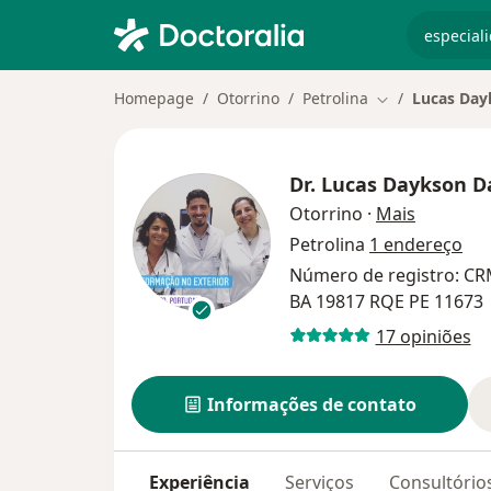
especiali
Homepage
Otorrino
Petrolina
Lucas Day
Mudar de cida
Dr.
Lucas Daykson Da
sobre as 
Otorrino
·
Mais
Petrolina
1 endereço
Número de registro: C
BA 19817 RQE PE 11673
17 opiniões
Informações de contato
Experiência
Serviços
Consultório