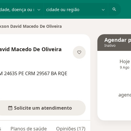
dade, doença ou nome
cidade ou região
kson David Macedo De Oliveira
de
Agendar p
Inativo
vid Macedo De Oliveira
especializações
Hoje
9 Ago
RM 24635 PE CRM 29567 BA RQE
agend
Solicite um atendimento
s
Planos de saúde
Opiniões (17)