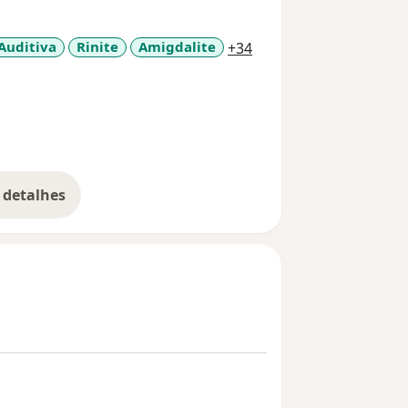
Temporal. Hospital Sírio-Libanês. São
a11y_sr_more_disease
Auditiva
Rinite
Amigdalite
+34
 detalhes
bre a experiência