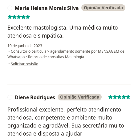
Maria Helena Morais Silva
Opinião Verificada
M
Excelente mastologista. Uma médica muito
atenciosa e simpática.
10 de junho de 2023
•
Consultório particular- agendamento somente por MENSAGEM de
Whatsapp
•
Retorno de consultas Mastologia
na opinião do utilizador Maria Helena Morais Silva
•
Solicitar revisão
Diene Rodrigues
Opinião Verificada
D
Profissional excelente, perfeito atendimento,
atenciosa, competente e ambiente muito
organizado e agradável. Sua secretária muito
atenciosa e disposta a ajudar