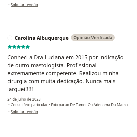
na opinião do utilizador Daniela Moura
•
Solicitar revisão
Carolina Albuquerque
Opinião Verificada
C
Conheci a Dra Luciana em 2015 por indicação
de outro mastologista. Profissional
extremamente competente. Realizou minha
cirurgia com muita dedicação. Nunca mais
larguei!!!!!
24 de julho de 2023
•
Consultório particular
•
Extirpacao De Tumor Ou Adenoma Da Mama
na opinião do utilizador Carolina Albuquerque
•
Solicitar revisão