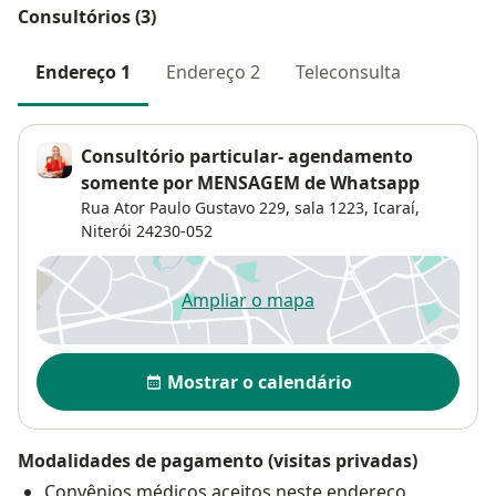
Consultórios (3)
Endereço 1
Endereço 2
Teleconsulta
Consultório particular- agendamento
somente por MENSAGEM de Whatsapp
Rua Ator Paulo Gustavo 229, sala 1223,
Icaraí
,
Niterói
24230-052
Ampliar o mapa
abre num novo separador
Disponibilidade
Mostrar o calendário
Modalidades de pagamento (visitas privadas)
Convênios médicos aceitos neste endereço