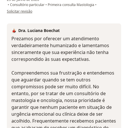
•
Consultório particular
•
Primeira consulta Mastologia
•
na opinião do utilizador JC
Solicitar revisão
Dra. Luciana Boechat
Prezamos por oferecer um atendimento
verdadeiramente humanizado e lamentamos
sinceramente que sua experiência não tenha
correspondido às suas expectativas.
Compreendemos sua frustração e entendemos
que aguardar quando se tem outros
compromissos pode ser muito difícil. No
entanto, por se tratar de um consultório de
mastologia e oncologia, nossa prioridade é
garantir que nenhum paciente em situação de
urgência emocional ou clínica deixe de ser
acolhido. Frequentemente recebemos pacientes
que acabaram de receber um diagnóstico de