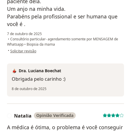
paciente dela.
Um anjo na minha vida.
Parabéns pela profissional e ser humana que
você é .
7 de outubro de 2025
•
Consultório particular- agendamento somente por MENSAGEM de
Whatsapp
•
Biopsia da mama
na opinião do utilizador Lorreni da Rocha
•
Solicitar revisão
Dra. Luciana Boechat
Obrigada pelo carinho :)
8 de outubro de 2025
Natalia
Opinião Verificada
N
A médica é ótima, o problema é você conseguir