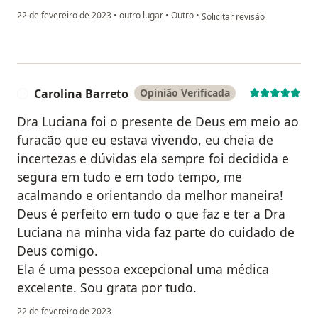
na opinião do utilizador Dien
22 de fevereiro de 2023
•
outro lugar
•
Outro
•
Solicitar revisão
Carolina Barreto
Opinião Verificada
C
Dra Luciana foi o presente de Deus em meio ao
furacão que eu estava vivendo, eu cheia de
incertezas e dúvidas ela sempre foi decidida e
segura em tudo e em todo tempo, me
acalmando e orientando da melhor maneira!
Deus é perfeito em tudo o que faz e ter a Dra
Luciana na minha vida faz parte do cuidado de
Deus comigo.
Ela é uma pessoa excepcional uma médica
excelente. Sou grata por tudo.
22 de fevereiro de 2023