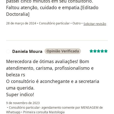
passei cinco minutos em seu consultório.
Faltou atenção, cuidado e empatia.[Editado
Doctoralia]
na opinião do utilizado
28 de março de 2024
•
Consultório particular
•
Outro
•
Solicitar revisão
Daniela Moura
Opinião Verificada
D
Merecedora de ótimas avaliações! Bom
atendimento, carisma, profissionalismo e
beleza rs
O consultório é aconchegante e a secretaria
uma querida.
Super indico!
9 de novembro de 2023
•
Consultório particular- agendamento somente por MENSAGEM de
Whatsapp
•
Primeira consulta Mastologia