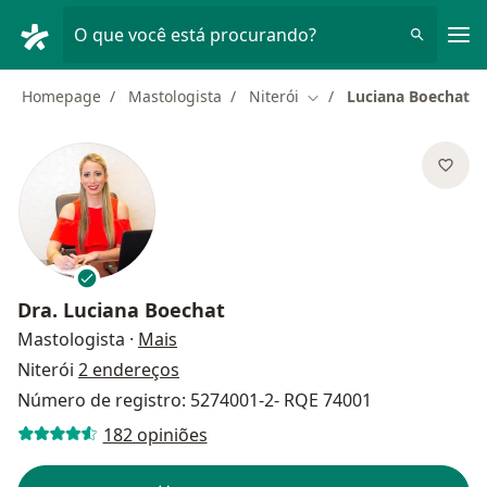
Men
O que você está procurando?
Homepage
Mastologista
Niterói
Luciana Boechat
Mudar de cidade
Dra.
Luciana Boechat
sobre as especializações
Mastologista
·
Mais
Niterói
2 endereços
Número de registro: 5274001-2- RQE 74001
182 opiniões