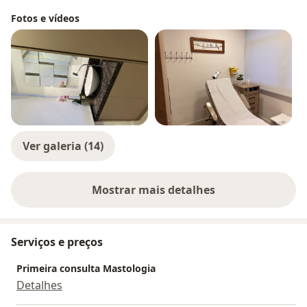
ginecologista e avaliação de alterações mamárias em
Fotos e vídeos
homem.
Ver galeria (14)
Mostrar mais detalhes
sobre a experiência
Serviços e preços
Primeira consulta Mastologia
Detalhes