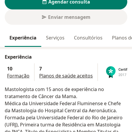
Agendar consulta
Enviar mensagem
Experiência
Serviços
Consultórios
Planos d
Experiência
10
7
Formação
Planos de saúde aceitos
Mastologista com 15 anos de experiência no
tratamento de Câncer da Mama.
Médica da Universidade Federal Fluminense e Chefe
da Mastologia do Hospital Central da Aeronáutica.
Formada pela Universidade Federal do Rio de Janeiro
(UFRJ), Primeira turma de Residência em Mastologia
do INCA. Título de Especialista e Membro Titular da