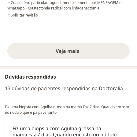
•
Consultório particular- agendamento somente por MENSAGEM de
Whatsapp
•
Mastectomia radical com linfadenectomia
na opinião do utilizador Carolina Barreto
•
Solicitar revisão
Veja mais
opiniões acima
Dúvidas respondidas
13 dúvidas de pacientes respondidas na Doctoralia
Fiz uma biopsia com Agulha grossa na mama.Faz 7 dias .Quando encosto
no nódulo que é palpável sinto
Fiz uma biopsia com Agulha grossa na
mama.Faz 7 dias .Quando encosto no nódulo