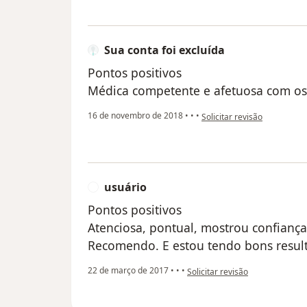
Sua conta foi excluída
Pontos positivos
Médica competente e afetuosa com os
na opinião do utilizador Sua
16 de novembro de 2018
•
•
•
Solicitar revisão
usuário
U
Pontos positivos
Atenciosa, pontual, mostrou confianç
Recomendo. E estou tendo bons resul
na opinião do utilizador usuário
22 de março de 2017
•
•
•
Solicitar revisão