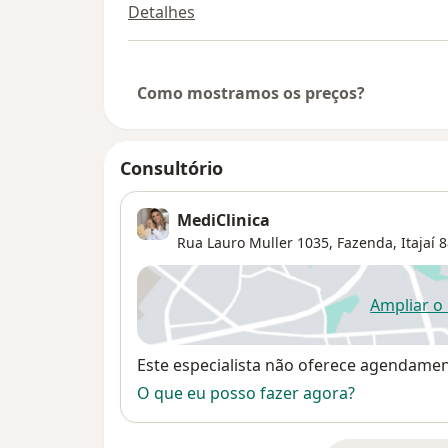
Detalhes
Como mostramos os preços?
Consultório
MediClinica
Rua Lauro Muller 1035,
Fazenda
,
Itajaí
8
Ampliar o
ab
Disponibilidade
Este especialista não oferece agendame
O que eu posso fazer agora?