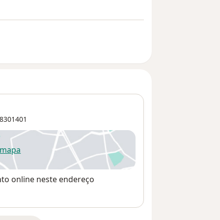
8301401
 mapa
re num novo separador
nto online neste endereço