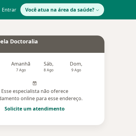
Entrar
Você atua na área da saúde?
ela Doctoralia
Amanhã
Sáb,
Dom,
Segunda-feira
Ter,
7 Ago
8 Ago
9 Ago
10 Ago
11 Ag
Esse especialista não oferece
amento online para esse endereço.
Solicite um atendimento