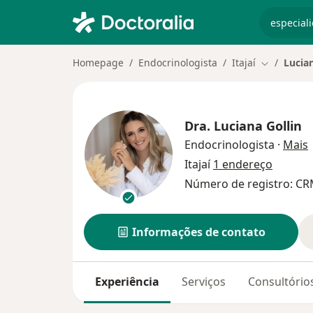
especiali
Homepage
Endocrinologista
Itajaí
Lucian
Mudar de 
Dra.
Luciana Gollin
s
Endocrinologista
·
Mais
Itajaí
1 endereço
Número de registro: C
Informações de contato
Experiência
Serviços
Consultório