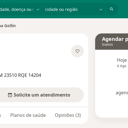
dade, doença ou nome
cidade ou região
a Gollin
cidade
Agendar p
Inativo
obre as especializações
Hoje
6 Ago
RM 23510 RQE 14204
agend
Solicite um atendimento
s
Planos de saúde
Opiniões (3)