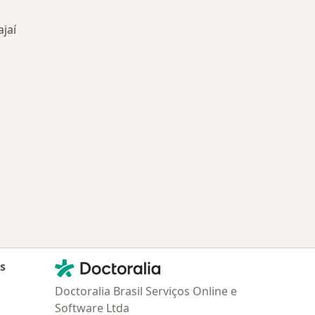
ajaí
oenças mais tratadas
Contato
Doctoralia - Homepage
as
Doctoralia Brasil Serviços Online e
Software Ltda