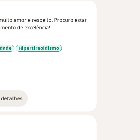
muito amor e respeito. Procuro estar
mento de excelência!
idade
Hipertireoidismo
 detalhes
bre a experiência