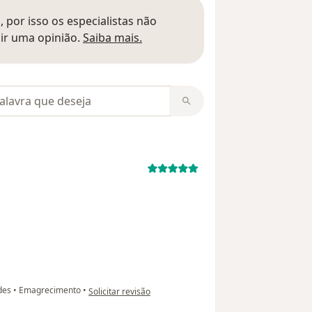
 por isso os especialistas não
Saber mais sobre pareceres
ir uma opinião.
Saiba mais.
m opiniões
na opinião do utilizador usuário
ades
•
Emagrecimento
•
Solicitar revisão