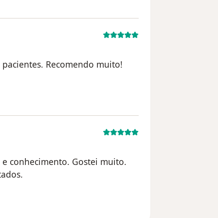
 pacientes. Recomendo muito!
 conta foi excluída
a e conhecimento. Gostei muito.
tados.