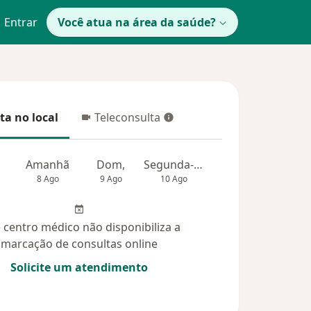
Entrar
Você atua na área da saúde?
ta no local
Teleconsulta
 no local
Teleconsulta
Amanhã
Dom,
Segunda-feira
Ter,
Qua
8 Ago
9 Ago
10 Ago
11 Ago
12 Ag
 centro médico não disponibiliza a
marcação de consultas online
Solicite um atendimento