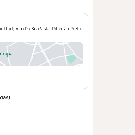
ankfurt,
Alto Da Boa Vista
,
Ribeirão Preto
 mapa
re num novo separador
das)