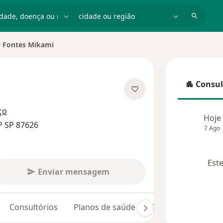
dade, doença ou nome
cidade ou região
 Fontes Mikami
 cidade
Consul
Consulta
 especializações
ço
Hoje
P SP 87626
7 Ago
Este
Enviar mensagem
Consultórios
Planos de saúde
Opiniões (2)