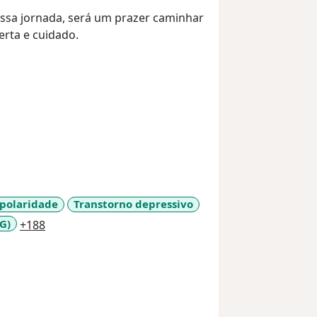
essa jornada, será um prazer caminhar
rta e cuidado.
ipolaridade
Transtorno depressivo
a11y_sr_more_diseases
G)
+188