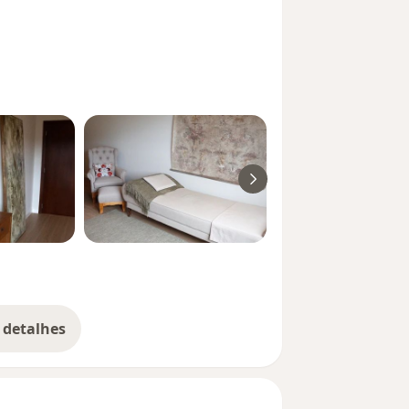
 detalhes
bre a experiência