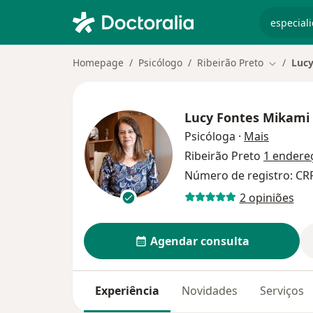
especiali
Homepage
Psicólogo
Ribeirão Preto
Lucy
Mudar de
Lucy Fontes Mikami
sobre as
Psicóloga
·
Mais
Ribeirão Preto
1 endere
Número de registro: CR
2 opiniões
Agendar consulta
Experiência
Novidades
Serviços