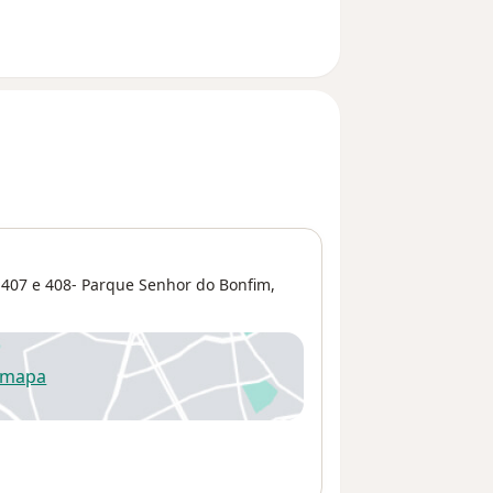
 407 e 408- Parque Senhor do Bonfim,
 mapa
re num novo separador