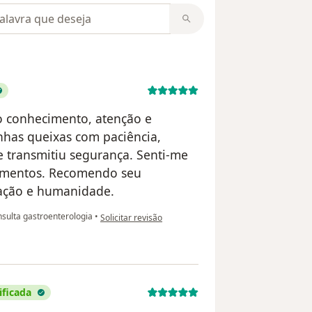
m opiniões
o conhecimento, atenção e
nhas queixas com paciência,
e transmitiu segurança. Senti-me
momentos. Recomendo seu
ação e humanidade.
na opinião do utilizador Elza Souza Dias
sulta gastroenterologia
•
Solicitar revisão
ificada