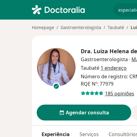
especiali
Homepage
Gastroenterologista
Taubaté
Lu
Dra.
Luiza Helena de
Gastroenterologista
·
Ma
Taubaté
1 endereço
Número de registro: CR
RQE Nº: 77979
185 opiniões
Agendar consulta
Experiência
Serviços
Consultório