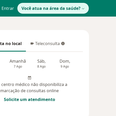
Entrar
Você atua na área da saúde?
ta no local
Teleconsulta
 no local
Teleconsulta
Amanhã
Sáb,
Dom,
Segunda-feira
Ter,
7 Ago
8 Ago
9 Ago
10 Ago
11 Ag
 centro médico não disponibiliza a
marcação de consultas online
Solicite um atendimento