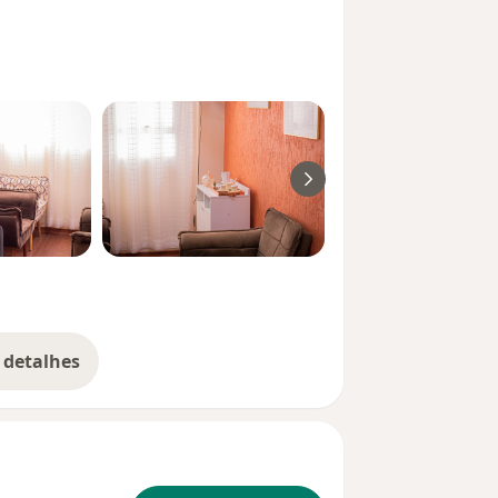
 detalhes
bre a experiência