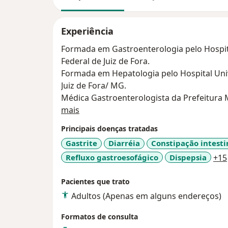
Experiência
Formada em Gastroenterologia pelo Hospita
Federal de Juiz de Fora.
Formada em Hepatologia pelo Hospital Univ
Juiz de Fora/ MG.
Médica Gastroenterologista da Prefeitura 
Sobre mim
mais
Experiência no tratamento de doenças do f
Principais doenças tratadas
esteatose hepática (gordura no fígado), hep
Gastrite
Diarréia
Constipação intesti
doenças das vias biliares, entre outras. At
Refluxo gastroesofágico
Dispepsia
+15
intestinais (Doença de Crohn e Retocolite U
como refluxo gastroesofágico, constipação 
Pacientes que trato
intestino irritável, doença celíaca, dispepsi
Será um prazer ser sua médica e cuidar da 
Adultos (Apenas em alguns endereços)
Formatos de consulta