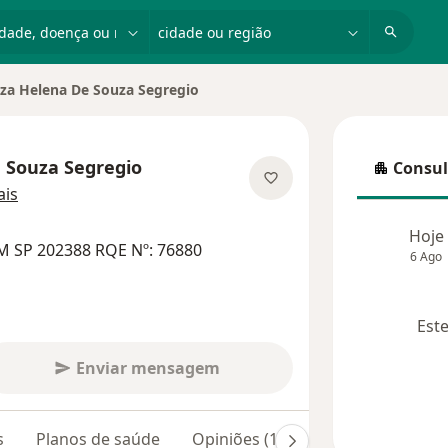
dade, doença ou nome
cidade ou região
iza Helena De Souza Segregio
 Souza Segregio
Consul
Consulta
sobre as especializações
is
Hoje
M SP 202388 RQE Nº: 76880
6 Ago
Este
Enviar mensagem
s
Planos de saúde
Opiniões (185)