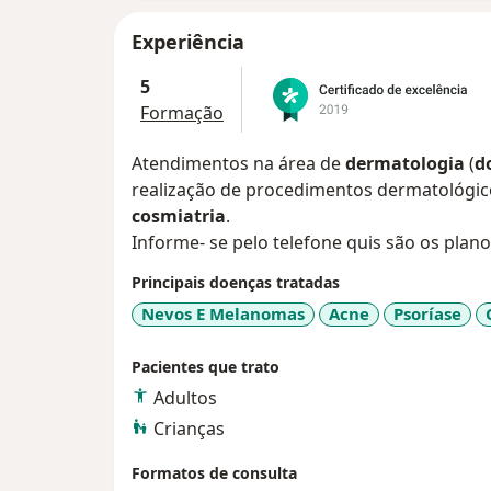
Experiência
5
Formação
Atendimentos na área de
dermatologia
(
d
realização de procedimentos dermatológic
cosmiatria
.
Informe- se pelo telefone quis são os plano
Principais doenças tratadas
Nevos E Melanomas
Acne
Psoríase
Pacientes que trato
Adultos
Crianças
Formatos de consulta