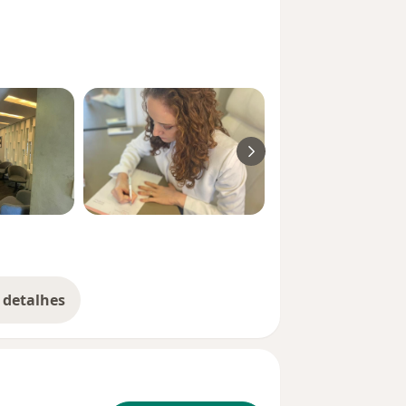
 detalhes
bre a experiência