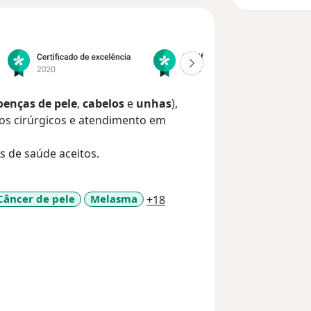
oenças de pele
,
cabelos
e
unhas
),
os cirúrgicos e atendimento em
s de saúde aceitos.
a11y_sr_more_diseases
Câncer de pele
Melasma
+18