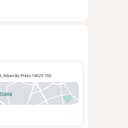
3,
Ribeirão Preto
14025-700
 mapa
re num novo separador