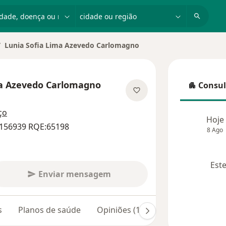
dade, doença ou nome
cidade ou região
Lunia Sofia Lima Azevedo Carlomagno
ar de cidade
ma Azevedo Carlomagno
Consul
Consulta
bre as especializações
ço
Hoje
:156939 RQE:65198
8 Ago
Este
Enviar mensagem
s
Planos de saúde
Opiniões (172)
Dúvidas respon