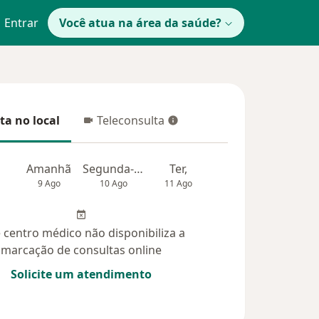
Entrar
Você atua na área da saúde?
ta no local
Teleconsulta
 no local
Teleconsulta
Amanhã
Segunda-feira
Ter,
Qua
Qui,
9 Ago
10 Ago
11 Ago
12 Ago
13 Ag
 centro médico não disponibiliza a
marcação de consultas online
Solicite um atendimento
didas (11)