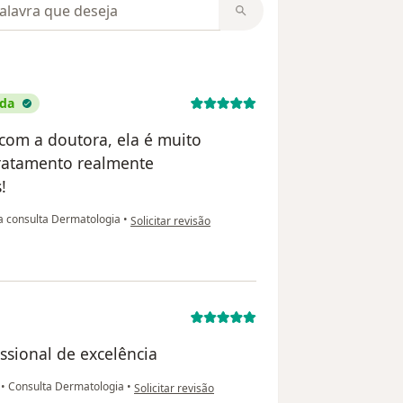
m opiniões
ada
 com a doutora, ela é muito
tratamento realmente
!
na opinião do utilizador Emanoelle Caroline
a consulta Dermatologia
•
Solicitar revisão
ssional de excelência
na opinião do utilizador Lucas
a
•
Consulta Dermatologia
•
Solicitar revisão