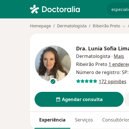
especiali
Homepage
Dermatologista
Ribeirão Preto
Mud
Dra.
Lunia Sofia Li
so
Dermatologista
·
Mais
Ribeirão Preto
1 endere
Número de registro: SP
172 opiniões
Agendar consulta
Experiência
Serviços
Consultório