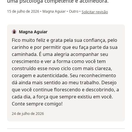
uma psicóloga competente e acolhedora.
na opinião do utilizador T. F.
15 de julho de 2026
•
Magna Aguiar
•
Outro
•
Solicitar revisão
Magna Aguiar
Fico muito feliz e grata pela sua confiança, pelo
carinho e por permitir que eu faça parte da sua
caminhada. É uma alegria acompanhar seu
crescimento e ver a forma como você tem
construído esse novo ciclo com mais clareza,
coragem e autenticidade. Seu reconhecimento
dá ainda mais sentido ao meu trabalho. Desejo
que você continue florescendo e descobrindo, a
cada dia, a força que sempre existiu em você.
Conte sempre comigo!
24 de julho de 2026