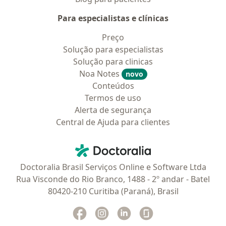
Para especialistas e clínicas
Preço
Solução para especialistas
Solução para clinicas
Noa Notes
novo
Conteúdos
Termos de uso
Alerta de segurança
Central de Ajuda para clientes
Contato
Doctoralia - Homepage
Doctoralia Brasil Serviços Online e Software Ltda
Rua Visconde do Rio Branco, 1488 - 2º andar - Batel
80420-210 Curitiba (Paraná), Brasil
Facebook
abre num novo separador
Instagram
abre num novo separador
Linkedin
abre num novo separad
Glassdoor
abre num novo se