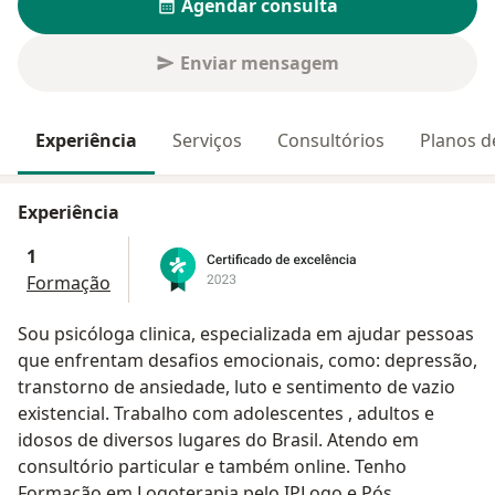
Agendar consulta
Enviar mensagem
Experiência
Serviços
Consultórios
Planos d
Experiência
1
Formação
Sou psicóloga clinica, especializada em ajudar pessoas
que enfrentam desafios emocionais, como: depressão,
transtorno de ansiedade, luto e sentimento de vazio
existencial. Trabalho com adolescentes , adultos e
idosos de diversos lugares do Brasil. Atendo em
consultório particular e também online. Tenho
Formação em Logoterapia pelo IPLogo e Pós