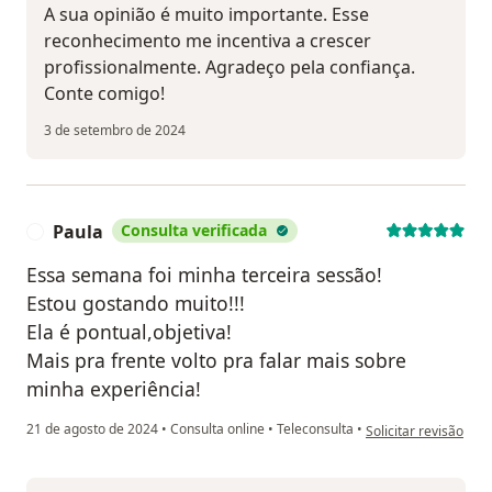
A sua opinião é muito importante. Esse
reconhecimento me incentiva a crescer
profissionalmente. Agradeço pela confiança.
Conte comigo!
3 de setembro de 2024
Paula
Consulta verificada
P
Essa semana foi minha terceira sessão!
Estou gostando muito!!!
Ela é pontual,objetiva!
Mais pra frente volto pra falar mais sobre
minha experiência!
na opinião do utiliza
21 de agosto de 2024
•
Consulta online
•
Teleconsulta
•
Solicitar revisão