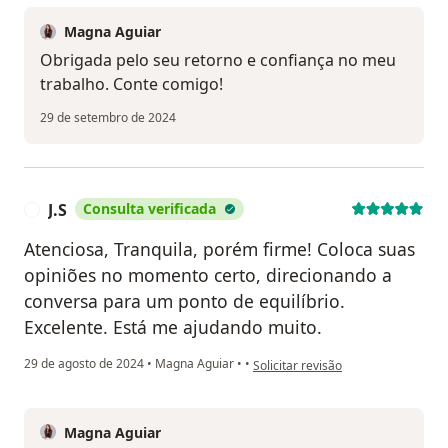
Magna Aguiar
Obrigada pelo seu retorno e confiança no meu
trabalho. Conte comigo!
29 de setembro de 2024
J.S
Consulta verificada
J
Atenciosa, Tranquila, porém firme! Coloca suas
opiniões no momento certo, direcionando a
conversa para um ponto de equilíbrio.
Excelente. Está me ajudando muito.
na opinião do utilizador J.S
29 de agosto de 2024
•
Magna Aguiar
•
•
Solicitar revisão
Magna Aguiar