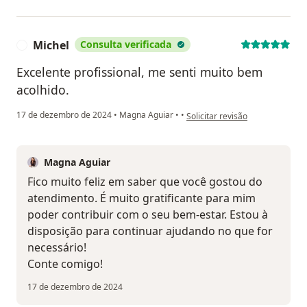
Michel
Consulta verificada
M
Excelente profissional, me senti muito bem
acolhido.
na opinião do utilizador Michel
17 de dezembro de 2024
•
Magna Aguiar
•
•
Solicitar revisão
Magna Aguiar
Fico muito feliz em saber que você gostou do
atendimento. É muito gratificante para mim
poder contribuir com o seu bem-estar. Estou à
disposição para continuar ajudando no que for
necessário!
Conte comigo!
17 de dezembro de 2024