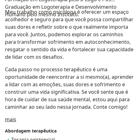
Graduação em Logoterapia e Desenvolvimento
Meu trabalho como psicóloga é oferecer um espaço
Humano pelo mesmo Instituto.
acolhedor e seguro para que você possa compartilhar
suas dores e refletir sobre o que realmente importa
para você. Juntos, podemos explorar os caminhos
para transformar sofrimento em autoconhecimento,
resgatar o sentido da vida e fortalecer sua capacidade
de lidar com os desafios.
Cada passo no processo terapêutico é uma
oportunidade de reencontrar a si mesmo(a), aprender
a lidar com as emoções, suas dores e sofrimento e
construir uma vida significativa. Se você sente que é
hora de cuidar de sua saúde mental, estou aqui para
caminhar ao seu lado nessa jornada. Conte comigo!
Sobre mim
mais
Abordagem terapêutica
Terapia existencial