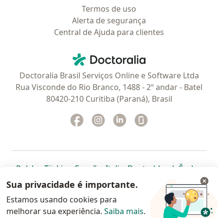
Termos de uso
Alerta de segurança
Central de Ajuda para clientes
Contato
Doctoralia - Homepage
Doctoralia Brasil Serviços Online e Software Ltda
Rua Visconde do Rio Branco, 1488 - 2º andar - Batel
80420-210 Curitiba (Paraná), Brasil
Facebook
abre num novo separador
Instagram
abre num novo separador
Linkedin
abre num novo separad
Glassdoor
abre num novo se
abre num novo separador
abre num novo separador
abre num novo separador
abre num novo separado
abre num n
abre
Polska
,
Türkiye
,
España
,
Italia
,
Deutschland
,
Česko
,
abre num novo separador
abre num novo separador
abre num novo separador
abre num novo separa
abre num no
abre n
Portugal
,
México
,
Chile
,
Brasil
,
Argentina
,
Perú
,
Sua privacidade é importante.
abre num novo separad
Colombia
Estamos usando cookies para
melhorar sua experiência.
www.doctoralia.com.br © 2026 - Agende agora sua
Saiba mais
.