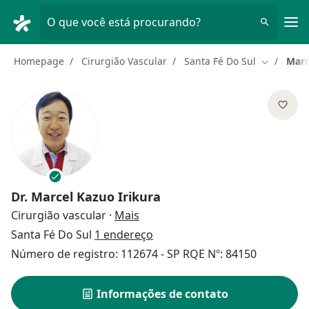
Men
O que você está procurando?
Homepage
Cirurgião Vascular
Santa Fé Do Sul
Marc
Mudar de 
Dr.
Marcel Kazuo Irikura
sobre as especializações
Cirurgião vascular
·
Mais
Santa Fé Do Sul
1 endereço
Número de registro: 112674 - SP RQE Nº: 84150
Informações de contato