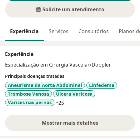
Solicite um atendimento
Experiência
Serviços
Consultórios
Planos d
Experiência
Especialização em Cirurgia Vascular/Doppler
Principais doenças tratadas
Aneurisma da Aorta Abdominal
Linfedema
Trombose Venosa
Úlcera Varicosa
a11y_sr_more_diseases
Varizes nas pernas
+25
Mostrar mais detalhes
sobre a experiência