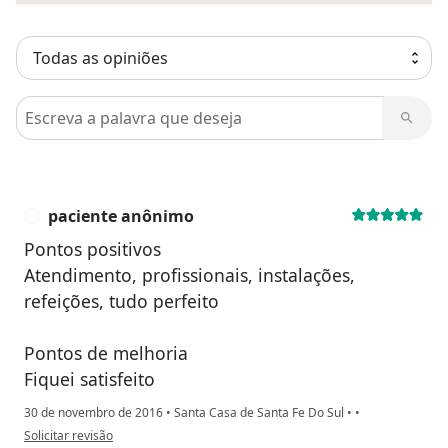
Pesquisar em opiniões
paciente anônimo
P
Pontos positivos
Atendimento, profissionais, instalações,
refeições, tudo perfeito
Pontos de melhoria
Fiquei satisfeito
30 de novembro de 2016
•
Santa Casa de Santa Fe Do Sul
•
•
na opinião do utilizador paciente anônimo
Solicitar revisão