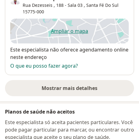
Rua Dezesseis , 188 - Sala 03 ,
Santa Fé Do Sul
15775-000
Ampliar o mapa
abre num novo separador
Disponibilidade
Este especialista não oferece agendamento online
neste endereço
O que eu posso fazer agora?
Mostrar mais detalhes
sobre o endereço
Planos de saúde não aceitos
Este especialista só aceita pacientes particulares. Você
pode pagar particular para marcar, ou encontrar outro
especialista que aceite o seu plano de saúde.