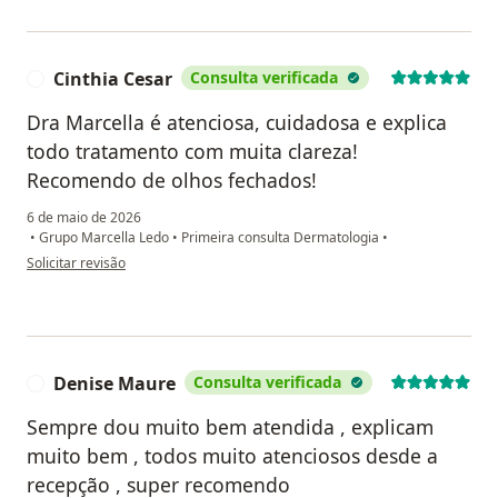
Cinthia Cesar
Consulta verificada
C
Dra Marcella é atenciosa, cuidadosa e explica
todo tratamento com muita clareza!
Recomendo de olhos fechados!
6 de maio de 2026
•
Grupo Marcella Ledo
•
Primeira consulta Dermatologia
•
na opinião do utilizador Cinthia Cesar
Solicitar revisão
Denise Maure
Consulta verificada
D
Sempre dou muito bem atendida , explicam
muito bem , todos muito atenciosos desde a
recepção , super recomendo