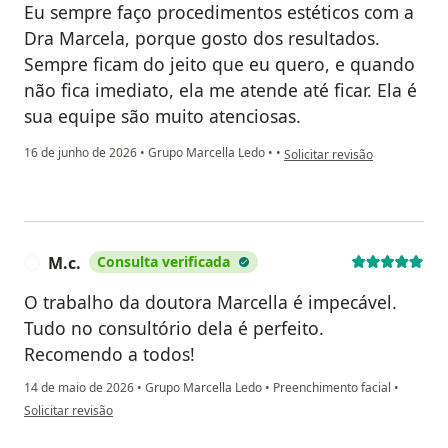
Eu sempre faço procedimentos estéticos com a
Dra Marcela, porque gosto dos resultados.
Sempre ficam do jeito que eu quero, e quando
não fica imediato, ela me atende até ficar. Ela é
sua equipe são muito atenciosas.
na opinião do utilizador Elian
16 de junho de 2026
•
Grupo Marcella Ledo
•
•
Solicitar revisão
M.c.
Consulta verificada
M
O trabalho da doutora Marcella é impecável.
Tudo no consultório dela é perfeito.
Recomendo a todos!
14 de maio de 2026
•
Grupo Marcella Ledo
•
Preenchimento facial
•
na opinião do utilizador M.c.
Solicitar revisão