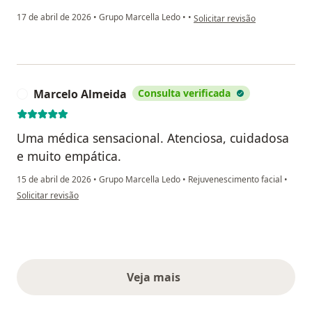
na opinião do utilizador Deni
17 de abril de 2026
•
Grupo Marcella Ledo
•
•
Solicitar revisão
Marcelo Almeida
Consulta verificada
M
Uma médica sensacional. Atenciosa, cuidadosa
e muito empática.
15 de abril de 2026
•
Grupo Marcella Ledo
•
Rejuvenescimento facial
•
na opinião do utilizador Marcelo Almeida
Solicitar revisão
Veja mais
opiniões acima