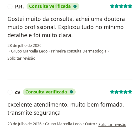
P.R.
Consulta verificada
P
Gostei muito da consulta, achei uma doutora
muito profissional. Explicou tudo no mínimo
detalhe e foi muito clara.
28 de julho de 2026
•
Grupo Marcella Ledo
•
Primeira consulta Dermatologia
•
na opinião do utilizador P.R.
Solicitar revisão
cv
Consulta verificada
C
excelente atendimento. muito bem formada.
transmite segurança
na opinião do utilizador
23 de julho de 2026
•
Grupo Marcella Ledo
•
Outro
•
Solicitar revisão