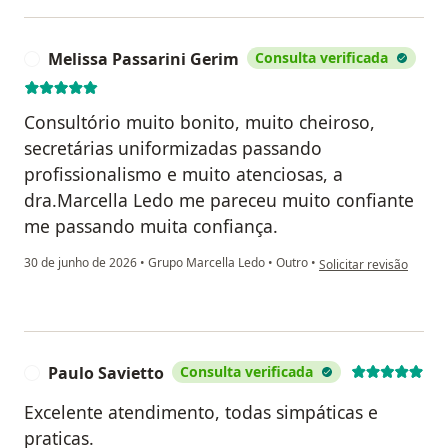
Melissa Passarini Gerim
Consulta verificada
M
Consultório muito bonito, muito cheiroso,
secretárias uniformizadas passando
profissionalismo e muito atenciosas, a
dra.Marcella Ledo me pareceu muito confiante
me passando muita confiança.
na opinião do utilizado
30 de junho de 2026
•
Grupo Marcella Ledo
•
Outro
•
Solicitar revisão
Paulo Savietto
Consulta verificada
P
Excelente atendimento, todas simpáticas e
praticas.