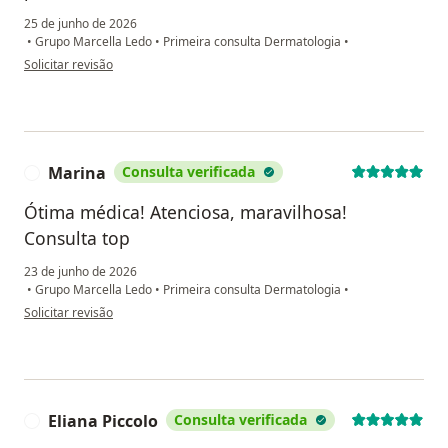
25 de junho de 2026
•
Grupo Marcella Ledo
•
Primeira consulta Dermatologia
•
na opinião do utilizador Paulo Savietto
Solicitar revisão
Marina
Consulta verificada
M
Ótima médica! Atenciosa, maravilhosa!
Consulta top
23 de junho de 2026
•
Grupo Marcella Ledo
•
Primeira consulta Dermatologia
•
na opinião do utilizador Marina
Solicitar revisão
Eliana Piccolo
Consulta verificada
E