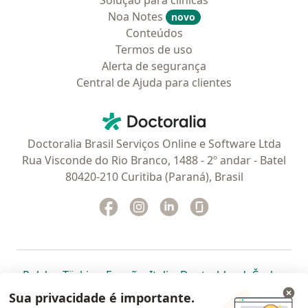
Solução para clinicas
Noa Notes
novo
Conteúdos
Termos de uso
Alerta de segurança
Central de Ajuda para clientes
Contato
Doctoralia - Homepage
Doctoralia Brasil Serviços Online e Software Ltda
Rua Visconde do Rio Branco, 1488 - 2º andar - Batel
80420-210 Curitiba (Paraná), Brasil
Facebook
abre num novo separador
Instagram
abre num novo separador
Linkedin
abre num novo separad
Glassdoor
abre num novo se
abre num novo separador
abre num novo separador
abre num novo separador
abre num novo separado
abre num n
abre
Polska
,
Türkiye
,
España
,
Italia
,
Deutschland
,
Česko
,
abre num novo separador
abre num novo separador
abre num novo separador
abre num novo separa
abre num no
abre n
Portugal
,
México
,
Chile
,
Brasil
,
Argentina
,
Perú
,
Sua privacidade é importante.
abre num novo separad