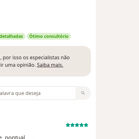
 detalhadas
Ótimo consultório
 por isso os especialistas não
Saber mais sobre pareceres
ir uma opinião.
Saiba mais.
m opiniões
e, pontual……..