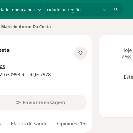
dade, doença ou nome
cidade ou região
Marcelo Antun Da Costa
ar de cidade
osta
Hoje
8 Ago
bre as especializações
ços
M 630993 RJ - RQE 7978
Este
Enviar mensagem
s
Planos de saúde
Opiniões (15)