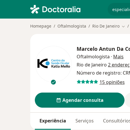
especiali
Homepage
Oftalmologista
Rio De Janeiro
Mud
Marcelo Antun Da C
so
Oftalmologista
·
Mais
Rio de Janeiro
2 endere
Número de registro: CR
15 opiniões
Agendar consulta
Experiência
Serviços
Consultório