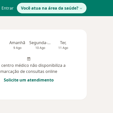
Entrar
Você atua na área da saúde?
Amanhã
Segunda-feira
Ter,
Qua
Qui,
9 Ago
10 Ago
11 Ago
12 Ago
13 Ag
 centro médico não disponibiliza a
marcação de consultas online
Solicite um atendimento