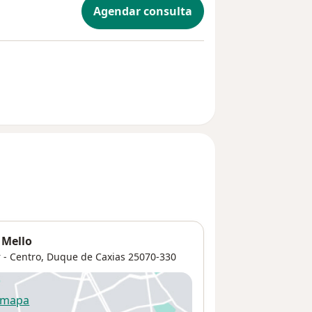
Agendar consulta
 Mello
 - Centro,
Duque de Caxias
25070-330
 mapa
re num novo separador