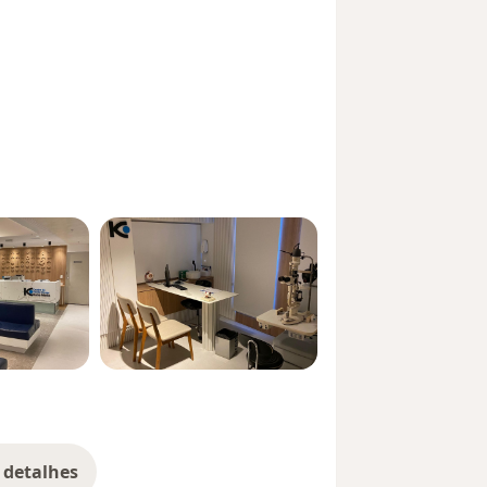
 detalhes
bre a experiência