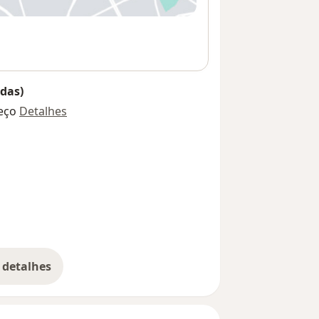
das)
eço
Detalhes
 detalhes
bre o endereço