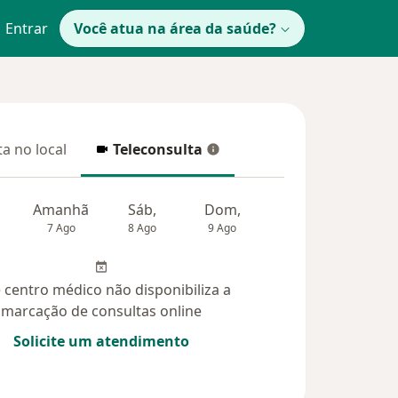
Entrar
Você atua na área da saúde?
a no local
Teleconsulta
 no local
Teleconsulta
Amanhã
Sáb,
Dom,
Segunda-feira
Ter,
7 Ago
8 Ago
9 Ago
10 Ago
11 Ag
 centro médico não disponibiliza a
marcação de consultas online
Solicite um atendimento