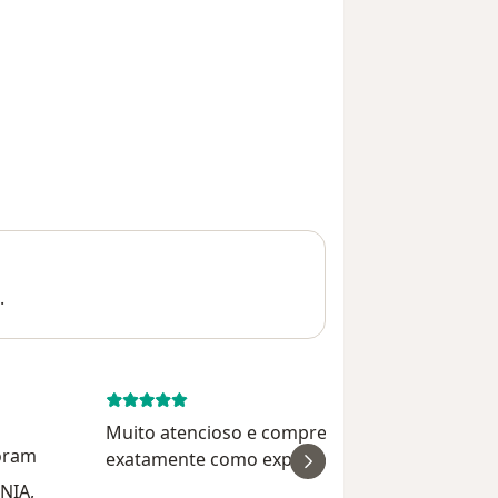
.
July 4, 
Muito atencioso e compreende a queixa
horam
exatamente como expliquei. Perfeito
atendimento. A consulta é longa, o médico col
NIA,