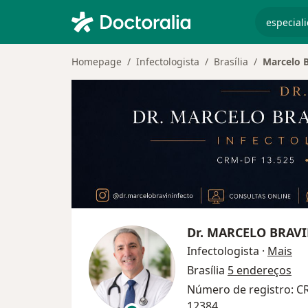
especiali
Homepage
Infectologista
Brasília
Marcelo B
Dr.
MARCELO BRAVI
sob
Infectologista
·
Mais
Brasília
5 endereços
Número de registro: C
12384