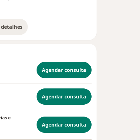
todo histórico do paciente para conduzir o
Pauli
tratamento da melhor maneira. Super...
 detalhes
bre a experiência
Agendar consulta
Agendar consulta
ias e
Agendar consulta