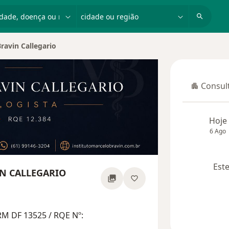
dade, doença ou nome
cidade ou região
ravin Callegario
Consult
Consulta
Hoje
6 Ago
Este
N CALLEGARIO
re as especializações
RM DF 13525 / RQE Nº: