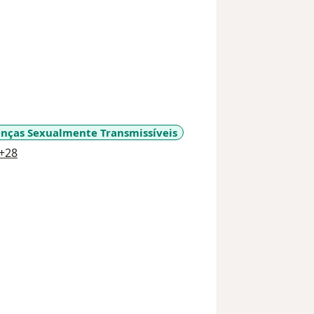
nças Sexualmente Transmissíveis
a11y_sr_more_diseases
+28