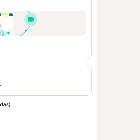
.
das)