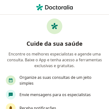
Men
O que você está procurando?
Homepage
Endocrinologista
Salvador
Marcia Samp
Mudar de cidade
Cuide da sua saúde
Encontre os melhores especialistas e agende uma
consulta. Baixe o App e tenha acesso a ferramentas
exclusivas e gratuitas.
Dra.
Marcia Sampaio de Carvalho
sobre as especializações
Endocrinologista
·
Mais
Organize as suas consultas de um jeito
Salvador
1 endereço
simples
Número de registro: CRM: 9514-BA - RQE Nº: 2550
Envie mensagens para os especialistas
Informações de contato
Receba notificações