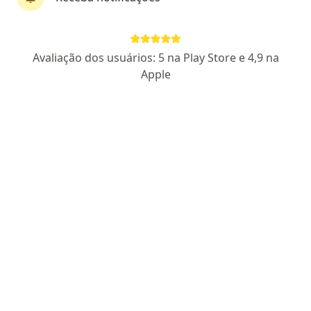
Solicite um atendimento
Avaliação dos usuários: 5 na Play Store e 4,9 na
Serviços
Consultórios
Planos de saúde
Opin
Apple
Serviços e preços
Primeira consulta Endocrinologia e Metabologia
Detalhes
Como mostramos os preços?
Consultório
Centro Médico Aliança (CMA)