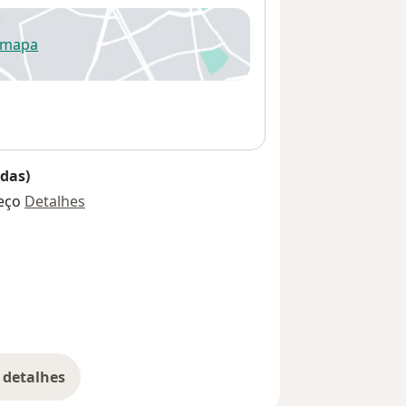
 mapa
re num novo separador
das)
eço
Detalhes
 detalhes
bre o endereço