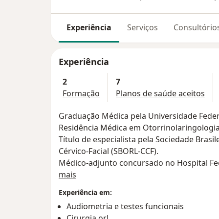
Experiência
Serviços
Consultório
Experiência
2
7
Formação
Planos de saúde aceitos
Graduação Médica pela Universidade Federal
Residência Médica em Otorrinolaringologia 
Título de especialista pela Sociedade Brasil
Cérvico-Facial (SBORL-CCF).
Médico-adjunto concursado no Hospital Fe
Sobre mim
Médico orientador de residentes na área clí
mais
Otorrinolaringologia do Hospital Federal d
Experiência em:
Audiometria e testes funcionais
Cirurgia orl