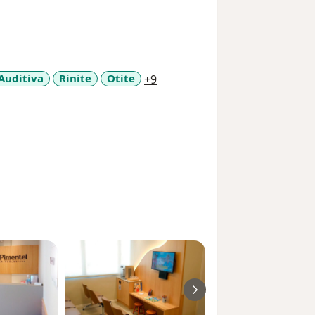
a11y_sr_more_diseases
Auditiva
Rinite
Otite
+9