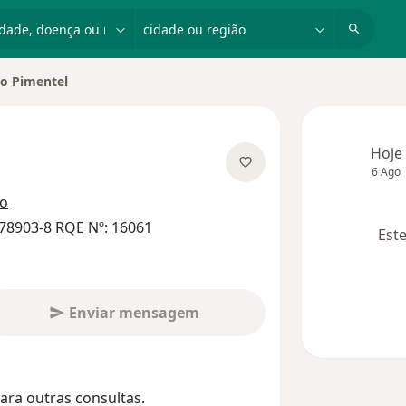
dade, doença ou nome
cidade ou região
o Pimentel
cidade
Hoje
6 Ago
especializações
ço
78903-8 RQE Nº: 16061
Este
Enviar mensagem
ara outras consultas.