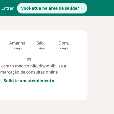
Entrar
Você atua na área da saúde?
Amanhã
Sáb,
Dom,
Segunda-feira
Ter,
7 Ago
8 Ago
9 Ago
10 Ago
11 Ag
 centro médico não disponibiliza a
marcação de consultas online
Solicite um atendimento