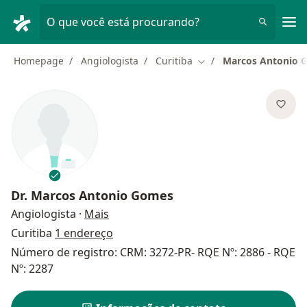
Men
O que você está procurando?
Homepage
Angiologista
Curitiba
Marcos Antonio 
Mudar de cidade
Dr.
Marcos Antonio Gomes
sobre as especializações
Angiologista
·
Mais
Curitiba
1 endereço
Número de registro: CRM: 3272-PR- RQE Nº: 2886 - RQE
Nº: 2287