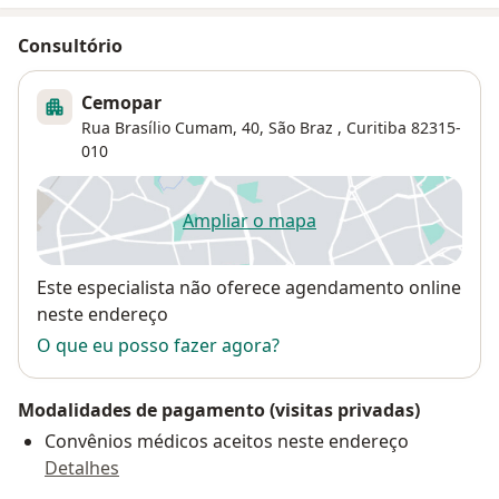
Consultório
Cemopar
Rua Brasílio Cumam, 40,
São Braz
,
Curitiba
82315-
010
Ampliar o mapa
abre num novo separador
Disponibilidade
Este especialista não oferece agendamento online
neste endereço
O que eu posso fazer agora?
Modalidades de pagamento (visitas privadas)
Convênios médicos aceitos neste endereço
Detalhes