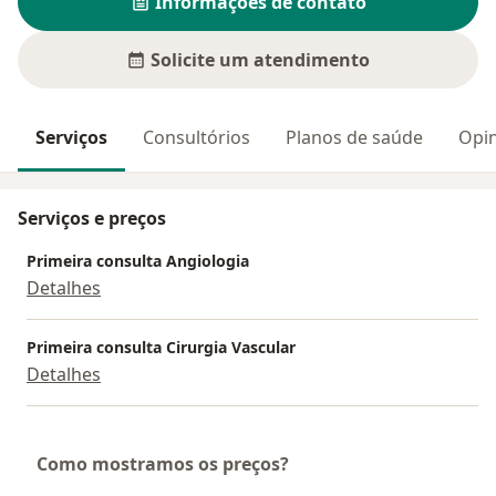
Informações de contato
Solicite um atendimento
Serviços
Consultórios
Planos de saúde
Opin
Serviços e preços
Primeira consulta Angiologia
Detalhes
Primeira consulta Cirurgia Vascular
Detalhes
Como mostramos os preços?