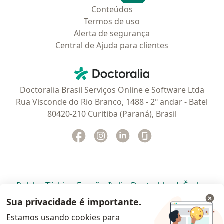
Conteúdos
Termos de uso
Alerta de segurança
Central de Ajuda para clientes
Contato
Doctoralia - Homepage
Doctoralia Brasil Serviços Online e Software Ltda
Rua Visconde do Rio Branco, 1488 - 2º andar - Batel
80420-210 Curitiba (Paraná), Brasil
Facebook
abre num novo separador
Instagram
abre num novo separador
Linkedin
abre num novo separad
Glassdoor
abre num novo se
abre num novo separador
abre num novo separador
abre num novo separador
abre num novo separado
abre num n
abre
Polska
,
Türkiye
,
España
,
Italia
,
Deutschland
,
Česko
,
abre num novo separador
abre num novo separador
abre num novo separador
abre num novo separa
abre num no
abre n
Portugal
,
México
,
Chile
,
Brasil
,
Argentina
,
Perú
,
Sua privacidade é importante.
abre num novo separad
Colombia
Estamos usando cookies para