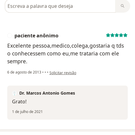
Pesquisar em opiniões
paciente anônimo
P
Excelente pessoa,medico,colega,gostaria q tds
o conhecessem como eu,me trataria com ele
sempre.
na opinião do utilizador paciente anônimo
6 de agosto de 2013
•
•
•
Solicitar revisão
Dr. Marcos Antonio Gomes
Grato!
1 de julho de 2021