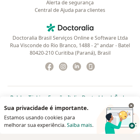
Alerta de segurança
Central de Ajuda para clientes
Contato
Doctoralia - Homepage
Doctoralia Brasil Serviços Online e Software Ltda
Rua Visconde do Rio Branco, 1488 - 2º andar - Batel
80420-210 Curitiba (Paraná), Brasil
Facebook
abre num novo separador
Instagram
abre num novo separador
Linkedin
abre num novo separad
Glassdoor
abre num novo se
abre num novo separador
abre num novo separador
abre num novo separador
abre num novo separado
abre num n
abre
Polska
,
Türkiye
,
España
,
Italia
,
Deutschland
,
Česko
,
abre num novo separador
abre num novo separador
abre num novo separador
abre num novo separa
abre num no
abre n
Portugal
,
México
,
Chile
,
Brasil
,
Argentina
,
Perú
,
Sua privacidade é importante.
abre num novo separad
Colombia
Estamos usando cookies para
melhorar sua experiência.
www.doctoralia.com.br © 2026 - Agende agora sua
Saiba mais
.
consulta