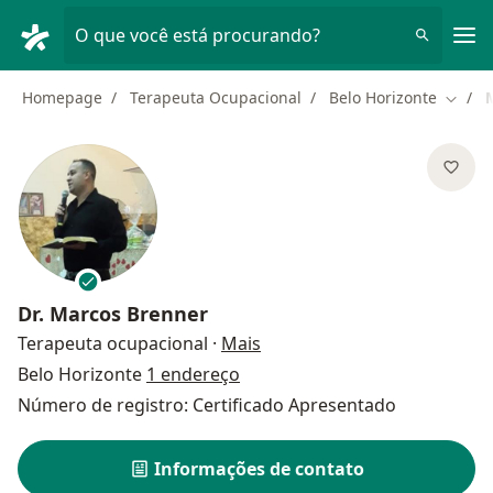
Men
O que você está procurando?
Homepage
Terapeuta Ocupacional
Belo Horizonte
Mudar
Dr.
Marcos Brenner
sobre as especializações
Terapeuta ocupacional
·
Mais
Belo Horizonte
1 endereço
Número de registro: Certificado Apresentado
Informações de contato