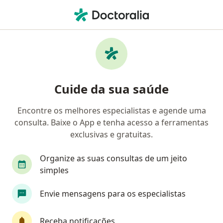
Men
O que você está procurando?
Homepage
Nutricionista
Lorena
Margareth Saron
Mudar de cidade
Cuide da sua saúde
Encontre os melhores especialistas e agende uma
consulta. Baixe o App e tenha acesso a ferramentas
exclusivas e gratuitas.
Dra.
Margareth Saron
sobre as especializações
Nutricionista
·
Mais
Organize as suas consultas de um jeito
Lorena
1 endereço
simples
Número de registro: CRN/3 24763
Envie mensagens para os especialistas
6 opiniões
Receba notificações