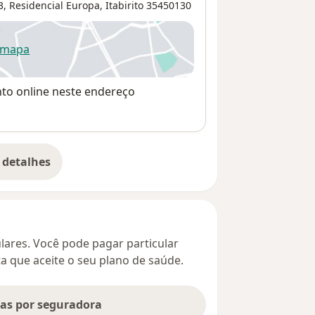
3,
Residencial Europa
,
Itabirito
35450130
 mapa
re num novo separador
nto online neste endereço
 detalhes
bre o endereço
culares. Você pode pagar particular
ta que aceite o seu plano de saúde.
tas por seguradora