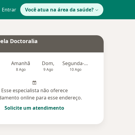
Entrar
Você atua na área da saúde?
ela Doctoralia
Amanhã
Dom,
Segunda-feira
Ter,
Qu
8 Ago
9 Ago
10 Ago
11 Ago
12 Ag
Esse especialista não oferece
amento online para esse endereço.
Solicite um atendimento