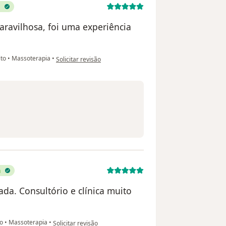
aravilhosa, foi uma experiência
na opinião do utilizador Eduarda Cristina.
ito
•
Massoterapia
•
Solicitar revisão
a
ada. Consultório e clínica muito
na opinião do utilizador Paulo Rosemberg
to
•
Massoterapia
•
Solicitar revisão