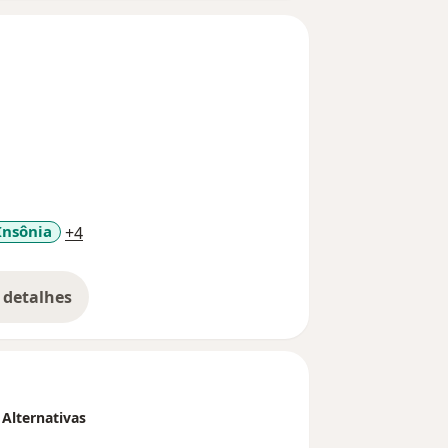
a11y_sr_more_diseases
Insônia
+4
 detalhes
bre a experiência
Alternativas