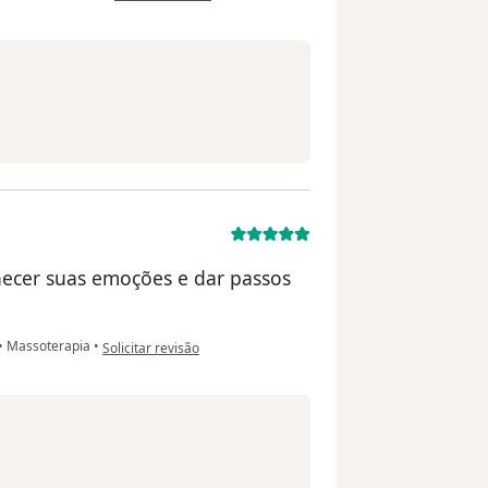
hecer suas emoções e dar passos
na opinião do utilizador T.L
•
Massoterapia
•
Solicitar revisão