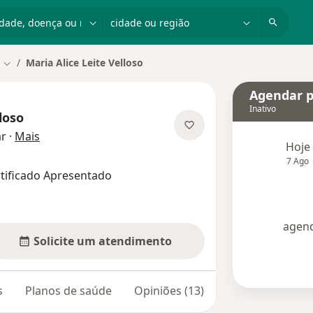
dade, doença ou nome
cidade ou região
Maria Alice Leite Velloso
Mudar de cidade
Agendar p
Inativo
loso
sobre as especializações
ar
·
Mais
Hoje
7 Ago
rtificado Apresentado
agend
Solicite um atendimento
s
Planos de saúde
Opiniões (13)