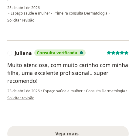
25 de abril de 2026
•
Espaço saúde e mulher
•
Primeira consulta Dermatologia
•
na opinião do utilizador TM
Solicitar revisão
Juliana
Consulta verificada
J
Muito atenciosa, com muito carinho com minha
filha, uma excelente profissional.. super
recomendo!
23 de abril de 2026
•
Espaço saúde e mulher
•
Consulta Dermatologia
•
na opinião do utilizador Juliana
Solicitar revisão
Veja mais