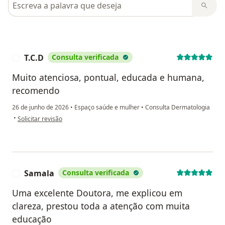
T.C.D
Consulta verificada
T
Muito atenciosa, pontual, educada e humana,
recomendo
26 de junho de 2026
•
Espaço saúde e mulher
•
Consulta Dermatologia
na opinião do utilizador T.C.D
•
Solicitar revisão
Samala
Consulta verificada
S
Uma excelente Doutora, me explicou em
clareza, prestou toda a atenção com muita
educação