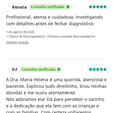
Renata
Consulta verificada
R
Profissional, atenta e cuidadosa, investigando
com detalhes antes de fechar diagnóstico.
1 de agosto de 2026
•
Clínica de Neuropediatria
•
Primeira consulta Neuropediatria
•
na opinião do utilizador Renata
Solicitar revisão
P.F
Consulta verificada
P
A Dra. Maria Helena é uma querida, atenciosa e
paciente. Explicou tudo direitinho, tirou minhas
dúvidas e me ouviu atentamente.
Nós adoramos ela! Dá para perceber o carinho
e a dedicação que ela tem com as crianças e
com as famílias. Com certeza voltaremos.