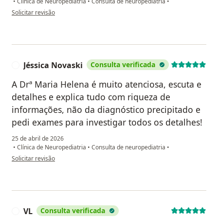
•
Clínica de Neuropediatria
•
Consulta de neuropediatria
•
na opinião do utilizador Cristine R Fraga
Solicitar revisão
Jéssica Novaski
Consulta verificada
J
A Drª Maria Helena é muito atenciosa, escuta e
detalhes e explica tudo com riqueza de
informações, não da diagnóstico precipitado e
pedi exames para investigar todos os detalhes!
25 de abril de 2026
•
Clínica de Neuropediatria
•
Consulta de neuropediatria
•
na opinião do utilizador Jéssica Novaski
Solicitar revisão
VL
Consulta verificada
V