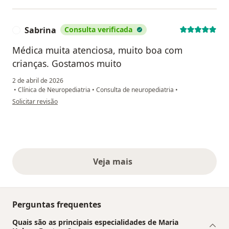
Sabrina
Consulta verificada
S
Médica muita atenciosa, muito boa com
crianças. Gostamos muito
2 de abril de 2026
•
Clínica de Neuropediatria
•
Consulta de neuropediatria
•
na opinião do utilizador Sabrina
Solicitar revisão
Veja mais
opiniões acima
Perguntas frequentes
Quais são as principais especialidades de Maria