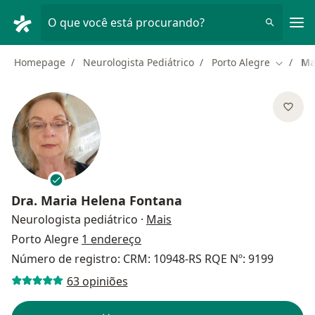
Men
O que você está procurando?
Homepage
Neurologista Pediátrico
Porto Alegre
Ma
Mudar d
Dra.
Maria Helena Fontana
sobre as especializações
Neurologista pediátrico
·
Mais
Porto Alegre
1 endereço
Número de registro: CRM: 10948-RS RQE Nº: 9199
63 opiniões