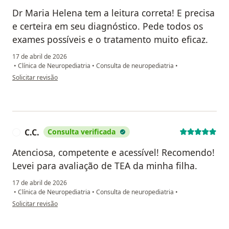
Dr Maria Helena tem a leitura correta! E precisa
e certeira em seu diagnóstico. Pede todos os
exames possíveis e o tratamento muito eficaz.
17 de abril de 2026
•
Clínica de Neuropediatria
•
Consulta de neuropediatria
•
na opinião do utilizador VL
Solicitar revisão
C.C.
Consulta verificada
C
Atenciosa, competente e acessível! Recomendo!
Levei para avaliação de TEA da minha filha.
17 de abril de 2026
•
Clínica de Neuropediatria
•
Consulta de neuropediatria
•
na opinião do utilizador C.C.
Solicitar revisão