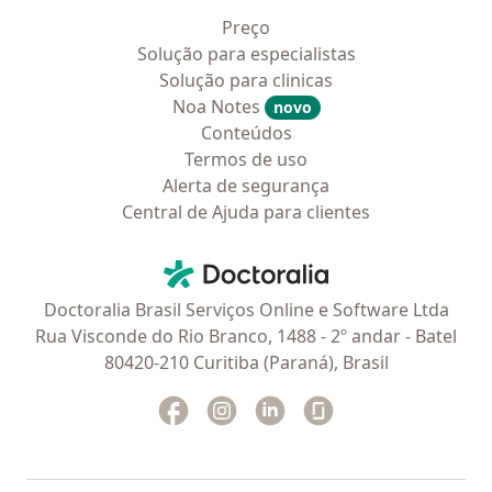
Preço
Solução para especialistas
Solução para clinicas
Noa Notes
novo
Conteúdos
Termos de uso
Alerta de segurança
Central de Ajuda para clientes
Contato
Doctoralia - Homepage
Doctoralia Brasil Serviços Online e Software Ltda
Rua Visconde do Rio Branco, 1488 - 2º andar - Batel
80420-210 Curitiba (Paraná), Brasil
Facebook
abre num novo separador
Instagram
abre num novo separador
Linkedin
abre num novo separad
Glassdoor
abre num novo se