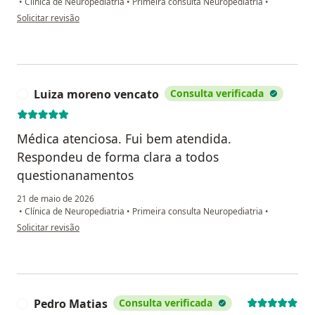
•
Clínica de Neuropediatria
•
Primeira consulta Neuropediatria
•
na opinião do utilizador Bruna Accadrolli
Solicitar revisão
Luiza moreno vencato
Consulta verificada
L
Médica atenciosa. Fui bem atendida.
Respondeu de forma clara a todos
questionanamentos
21 de maio de 2026
•
Clínica de Neuropediatria
•
Primeira consulta Neuropediatria
•
na opinião do utilizador Luiza moreno vencato
Solicitar revisão
Pedro Matias
Consulta verificada
P