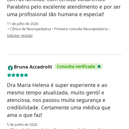
Parabéns pelo excelente atendimento e por ser
uma profissional tão humana e especial!
11 de julho de 2026
•
Clínica de Neuropediatria
•
Primeira consulta Neuropediatria
•
na opinião do utilizador P.F
Solicitar revisão
Bruna Accadrolli
Consulta verificada
B
Dra Maria Helena é super experiente e ao
mesmo tempo atualizada, muito gentil e
atenciosa, nos passou muita segurança e
credibilidade. Certamente uma médica que
ama o que faz!
5 de junho de 2026