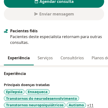
Agendar consulta
Enviar mensagem
Pacientes fiéis
Pacientes deste especialista retornam para outras
consultas.
Experiência
Serviços
Consultórios
Planos d
Experiência
Principais doenças tratadas
Epilepsia
Enxaqueca
Transtornos do neurodesenvolvimento
a11y_sr
Transtornos neuropsiquiátricos
Autismo
+11