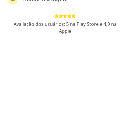
Dr. Gabriel Heemann
Avaliação dos usuários: 5 na Play Store e 4,9 na
·
Mais
Neurocirurgião
Apple
22 opiniões
CRM RS 46317
RQE Nº: 43457
Especialista em Tumores da Base do Crânio
Cirurgia de Tumores Intracranianos Complexos
Microcirurgia de Aneurismas Cerebrais
Pacientes fiéis
Endereço 1
Endereço 2
Teleconsulta
Avenida Ipiranga, 6690, Porto Alegre
•
Mapa
Consultório - Dr. Gabriel Heemann
Consulta neurocirurgia
R$ 400