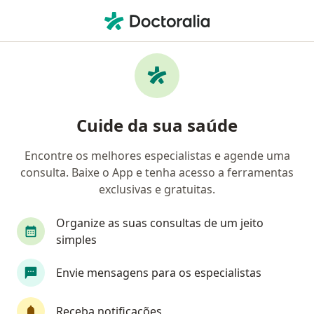
Men
Neoplasias Da Coluna Vertebral • Porto Alegre, Rio Grande do Sul RS
Filtros
• 1
Convênio
Mapa
Profissionais com experiência Neoplasias
Cuide da sua saúde
Da Coluna Vertebral, Porto Alegre
Encontre os melhores especialistas e agende uma
consulta. Baixe o App e tenha acesso a ferramentas
Qual especialização você está procurando?
exclusivas e gratuitas.
Neurocirurgião
Neurologista
Médico Acu
Organize as suas consultas de um jeito
simples
Envie mensagens para os especialistas
Receba notificações