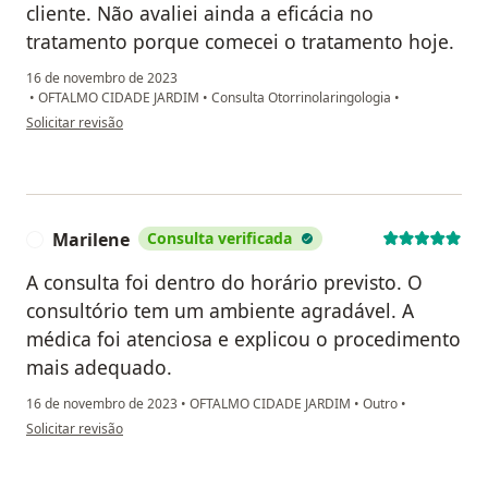
cliente. Não avaliei ainda a eficácia no
tratamento porque comecei o tratamento hoje.
16 de novembro de 2023
•
OFTALMO CIDADE JARDIM
•
Consulta Otorrinolaringologia
•
na opinião do utilizador Luiz Alberto Capucho Bastos
Solicitar revisão
Marilene
Consulta verificada
M
A consulta foi dentro do horário previsto. O
consultório tem um ambiente agradável. A
médica foi atenciosa e explicou o procedimento
mais adequado.
16 de novembro de 2023
•
OFTALMO CIDADE JARDIM
•
Outro
•
na opinião do utilizador Marilene
Solicitar revisão