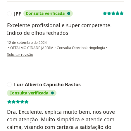
JPF
Consulta verificada
J
Excelente profissional e super competente.
Indico de olhos fechados
12 de setembro de 2024
•
OFTALMO CIDADE JARDIM
•
Consulta Otorrinolaringologia
•
na opinião do utilizador JPF
Solicitar revisão
Luiz Alberto Capucho Bastos
L
Consulta verificada
Dra. Excelente, explica muito bem, nos ouve
com atenção. Muito simpática e atende com
calma, visando com certeza a satisfação do