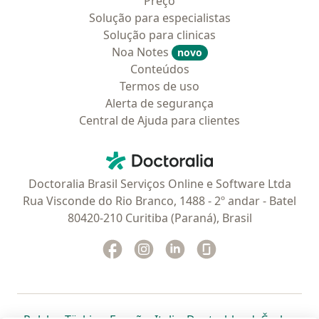
Preço
Solução para especialistas
Solução para clinicas
Noa Notes
novo
Conteúdos
Termos de uso
Alerta de segurança
Central de Ajuda para clientes
Contato
Doctoralia - Homepage
Doctoralia Brasil Serviços Online e Software Ltda
Rua Visconde do Rio Branco, 1488 - 2º andar - Batel
80420-210 Curitiba (Paraná), Brasil
Facebook
abre num novo separador
Instagram
abre num novo separador
Linkedin
abre num novo separad
Glassdoor
abre num novo se