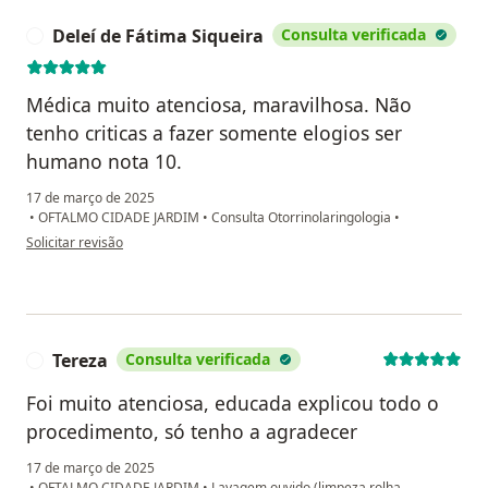
Deleí de Fátima Siqueira
Consulta verificada
D
Médica muito atenciosa, maravilhosa. Não
tenho criticas a fazer somente elogios ser
humano nota 10.
17 de março de 2025
•
OFTALMO CIDADE JARDIM
•
Consulta Otorrinolaringologia
•
na opinião do utilizador Deleí de Fátima Siqueira
Solicitar revisão
Tereza
Consulta verificada
T
Foi muito atenciosa, educada explicou todo o
procedimento, só tenho a agradecer
17 de março de 2025
•
OFTALMO CIDADE JARDIM
•
Lavagem ouvido (limpeza rolha