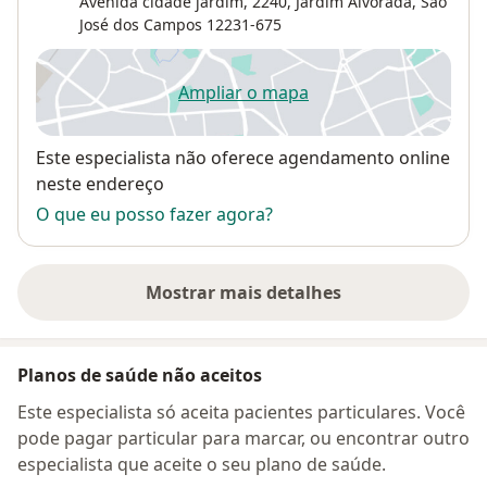
Avenida cidade jardim, 2240,
Jardim Alvorada
,
São
José dos Campos
12231-675
Ampliar o mapa
abre num novo separador
Disponibilidade
Este especialista não oferece agendamento online
neste endereço
O que eu posso fazer agora?
Mostrar mais detalhes
sobre o endereço
Planos de saúde não aceitos
Este especialista só aceita pacientes particulares. Você
pode pagar particular para marcar, ou encontrar outro
especialista que aceite o seu plano de saúde.