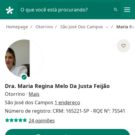
Men
O que você está procurando?
Homepage
Otorrino
São José Dos Campos
Maria Re
Mudar de cida
Dra.
Maria Regina Melo Da Justa Feijão
sobre as especializações
Otorrino
·
Mais
São José dos Campos
1 endereço
Número de registro: CRM: 165221-SP - RQE Nº: 75541
24 opiniões