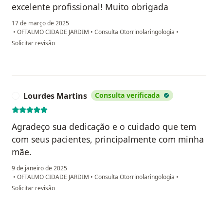
excelente profissional! Muito obrigada
17 de março de 2025
•
OFTALMO CIDADE JARDIM
•
Consulta Otorrinolaringologia
•
na opinião do utilizador OGFF
Solicitar revisão
Lourdes Martins
Consulta verificada
L
Agradeço sua dedicação e o cuidado que tem
com seus pacientes, principalmente com minha
mãe.
9 de janeiro de 2025
•
OFTALMO CIDADE JARDIM
•
Consulta Otorrinolaringologia
•
na opinião do utilizador Lourdes Martins
Solicitar revisão