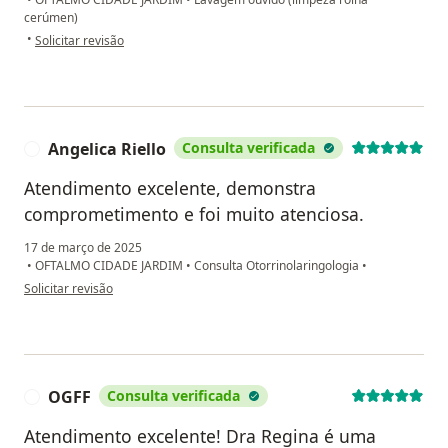
cerúmen)
na opinião do utilizador Tereza
•
Solicitar revisão
Angelica Riello
Consulta verificada
A
Atendimento excelente, demonstra
comprometimento e foi muito atenciosa.
17 de março de 2025
•
OFTALMO CIDADE JARDIM
•
Consulta Otorrinolaringologia
•
na opinião do utilizador Angelica Riello
Solicitar revisão
OGFF
Consulta verificada
O
Atendimento excelente! Dra Regina é uma