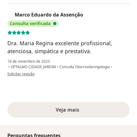
Marco Eduardo da Assenção
M
Consulta verificada
Dra. Maria Regina excelente profissional,
atenciosa, simpática e prestativa.
16 de novembro de 2023
•
OFTALMO CIDADE JARDIM
•
Consulta Otorrinolaringologia
•
na opinião do utilizador Marco Eduardo da Assenção
Solicitar revisão
Veja mais
opiniões acima
Perguntas frequentes