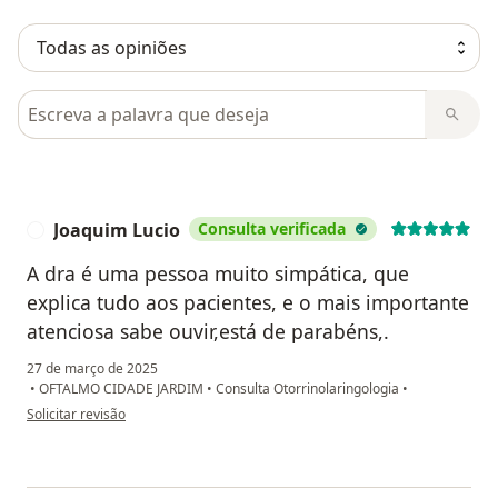
Pesquisar em opiniões
Joaquim Lucio
Consulta verificada
J
A dra é uma pessoa muito simpática, que
explica tudo aos pacientes, e o mais importante
atenciosa sabe ouvir,está de parabéns,.
27 de março de 2025
•
OFTALMO CIDADE JARDIM
•
Consulta Otorrinolaringologia
•
na opinião do utilizador Joaquim Lucio
Solicitar revisão