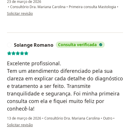
23 de março de 2026
•
Consultório Dra. Mariana Carolina
•
Primeira consulta Mastologia
•
na opinião do utilizador K.C.
Solicitar revisão
Solange Romano
Consulta verificada
S
Excelente profissional.
Tem um atendimento diferenciado pela sua
clareza em explicar cada detalhe do diagnóstico
e tratamento a ser feito. Transmite
tranquilidade e segurança. Foi minha primeira
consulta com ela e fiquei muito feliz por
conhecê-la!
13 de março de 2026
•
Consultório Dra. Mariana Carolina
•
Outro
•
na opinião do utilizador Solange Romano
Solicitar revisão