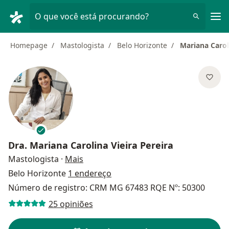
Men
O que você está procurando?
Homepage
Mastologista
Belo Horizonte
Mariana Carol
Dra.
Mariana Carolina Vieira Pereira
sobre as especializações
Mastologista
·
Mais
Belo Horizonte
1 endereço
Número de registro: CRM MG 67483 RQE Nº: 50300
25 opiniões