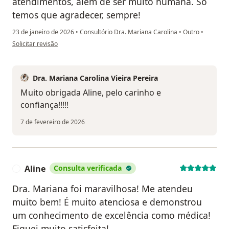
atendimentos, além de ser muito humana. Só
temos que agradecer, sempre!
23 de janeiro de 2026
•
Consultório Dra. Mariana Carolina
•
Outro
•
na opinião do utilizador Luanda Franco
Solicitar revisão
Dra. Mariana Carolina Vieira Pereira
Muito obrigada Aline, pelo carinho e
confiança!!!!!
7 de fevereiro de 2026
Aline
Consulta verificada
A
Dra. Mariana foi maravilhosa! Me atendeu
muito bem! É muito atenciosa e demonstrou
um conhecimento de excelência como médica!
Fiquei muito satisfeita!