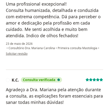
Uma profissional excepcional!
Consulta humanizada, detalhada e conduzida
com extrema competência. Dá para perceber o
amor e dedicação pela profissão em cada
cuidado. Me senti acolhida e muito bem
atendida. Indico de olhos fechados!
23 de maio de 2026
•
Consultório Dra. Mariana Carolina
•
Primeira consulta Mastologia
•
na opinião do utilizador Ana Paula Lopes
Solicitar revisão
K.C.
Consulta verificada
K
Agradeço a Dra. Mariana pela atenção durante
a consulta, as explicações foram essenciais para
sanar todas minhas dúvidas!