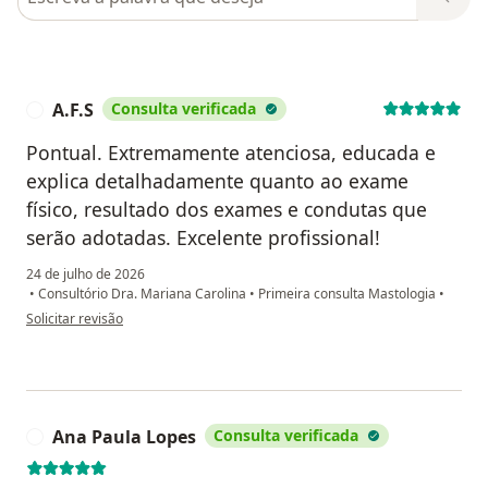
A.F.S
Consulta verificada
A
Pontual. Extremamente atenciosa, educada e
explica detalhadamente quanto ao exame
físico, resultado dos exames e condutas que
serão adotadas. Excelente profissional!
24 de julho de 2026
•
Consultório Dra. Mariana Carolina
•
Primeira consulta Mastologia
•
na opinião do utilizador A.F.S
Solicitar revisão
Ana Paula Lopes
Consulta verificada
A