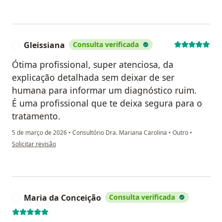
Gleissiana
Consulta verificada
G
Ótima profissional, super atenciosa, da
explicação detalhada sem deixar de ser
humana para informar um diagnóstico ruim.
É uma profissional que te deixa segura para o
tratamento.
5 de março de 2026
•
Consultório Dra. Mariana Carolina
•
Outro
•
na opinião do utilizador Gleissiana
Solicitar revisão
Maria da Conceição
Consulta verificada
M