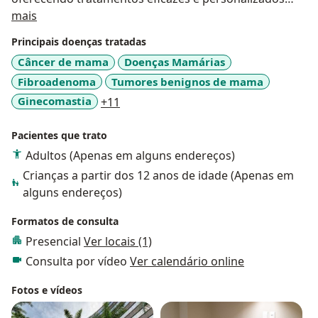
Sobre mim
para cada caso. Meu objetivo é fornecer um
mais
atendimento de qualidade, com excelência e
Principais doenças tratadas
profissionalismo, visando sempre a saúde e o bem-
Câncer de mama
Doenças Mamárias
estar dos meus pacientes.
Fibroadenoma
Tumores benignos de mama
Estou à disposição para atendê-los e ajudá-los a cuidar
da saúde das mamas e prevenir doenças mamárias.
a11y_sr_more_diseases
Ginecomastia
+11
Agende sua consulta e venha conhecer meu trabalho.
Pacientes que trato
Adultos (Apenas em alguns endereços)
Crianças a partir dos 12 anos de idade (Apenas em
alguns endereços)
Formatos de consulta
Presencial
Ver locais (1)
Consulta por vídeo
Ver calendário online
Fotos e vídeos