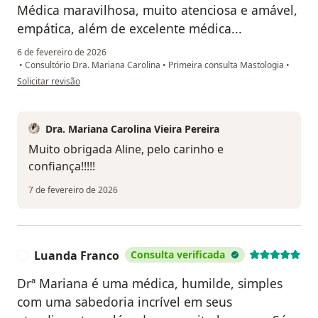
Médica maravilhosa, muito atenciosa e amável,
empática, além de excelente médica...
6 de fevereiro de 2026
•
Consultório Dra. Mariana Carolina
•
Primeira consulta Mastologia
•
na opinião do utilizador Maria da Conceição
Solicitar revisão
Dra. Mariana Carolina Vieira Pereira
Muito obrigada Aline, pelo carinho e
confiança!!!!!
7 de fevereiro de 2026
Luanda Franco
Consulta verificada
L
Drª Mariana é uma médica, humilde, simples
com uma sabedoria incrível em seus