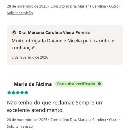
28 de novembro de 2025
•
Consultório Dra. Mariana Carolina
•
Outro
•
na opinião do utilizador Daiane/ Nicelia
Solicitar revisão
Dra. Mariana Carolina Vieira Pereira
Muito obrigada Daiane e Nicelia pelo carinho e
confiança!!!
7 de fevereiro de 2026
Maria de Fátima
Consulta verificada
M
Não tenho do que reclamar. Sempre um
excelente atendimento.
28 de novembro de 2025
•
Consultório Dra. Mariana Carolina
•
Outro
•
na opinião do utilizador Maria de Fátima
Solicitar revisão