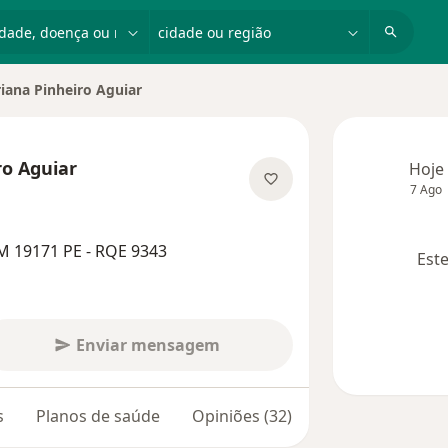
dade, doença ou nome
cidade ou região
iana Pinheiro Aguiar
e cidade
ro Aguiar
Hoje
7 Ago
bre as especializações
M 19171 PE - RQE 9343
Este
Enviar mensagem
s
Planos de saúde
Opiniões (32)