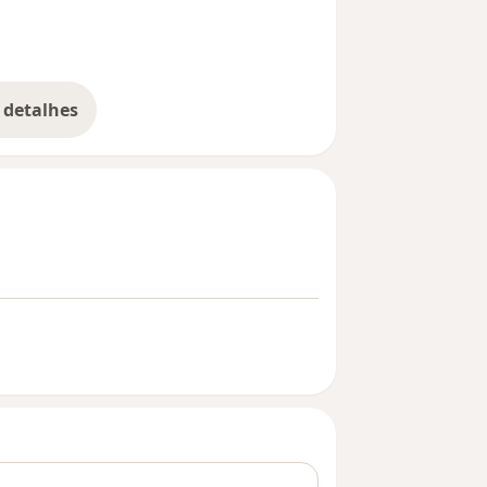
 detalhes
bre a experiência