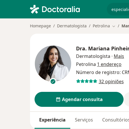
especiali
Homepage
Dermatologista
Petrolina
Mar
Mudar d
Dra.
Mariana Pinhei
so
Dermatologista
·
Mais
Petrolina
1 endereço
Número de registro: CR
32 opiniões
Agendar consulta
Experiência
Serviços
Consultório