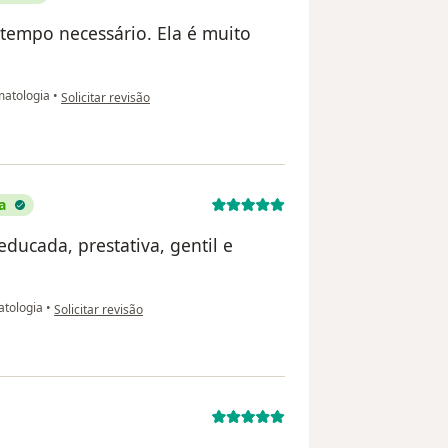
tempo necessário. Ela é muito
na opinião do utilizador Alexandre Campello
atologia
•
Solicitar revisão
a
ducada, prestativa, gentil e
na opinião do utilizador Anicia C. D. Nunes
tologia
•
Solicitar revisão