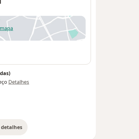
l
 mapa
re num novo separador
das)
eço
Detalhes
 detalhes
bre o endereço