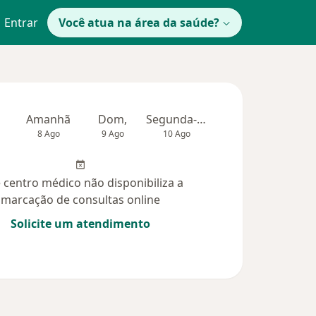
Entrar
Você atua na área da saúde?
Amanhã
Dom,
Segunda-feira
Ter,
Qua
8 Ago
9 Ago
10 Ago
11 Ago
12 Ag
 centro médico não disponibiliza a
marcação de consultas online
Solicite um atendimento