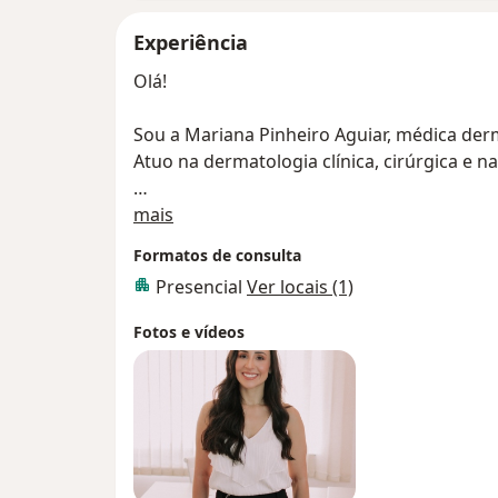
Experiência
Olá!
Sou a Mariana Pinheiro Aguiar, médica der
Atuo na dermatologia clínica,
Sobre mim
Trabalho com particulares e planos de saú
mais
Fachesf, Cassi e Casembrapa).
Formatos de consulta
Presencial
Ver locais (1)
Atendo:
Rua do Coliseu, 137. Sala 02. Centro. Petrol
Fotos e vídeos
CEP: 56.302-390
Para maiores informações, favor entrar em
(87)3866-2156
(87)98100-2156 - WhatsApp