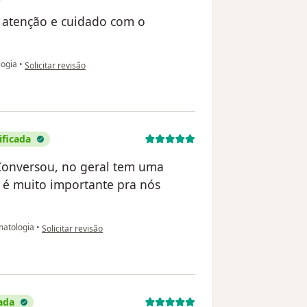
 atenção e cuidado com o
na opinião do utilizador Grace Coimbra
ogia
•
Solicitar revisão
ificada
 Conversou, no geral tem uma
 é muito importante pra nós
na opinião do utilizador José Iago G dos Santos.
atologia
•
Solicitar revisão
ada