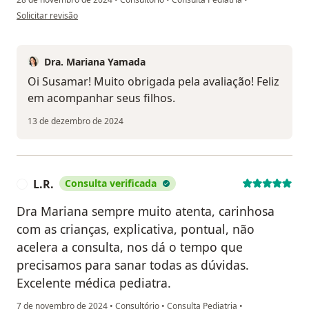
na opinião do utilizador Susamar Nascimento
Solicitar revisão
Dra. Mariana Yamada
Oi Susamar! Muito obrigada pela avaliação! Feliz
em acompanhar seus filhos.
13 de dezembro de 2024
L.R.
Consulta verificada
L
Dra Mariana sempre muito atenta, carinhosa
com as crianças, explicativa, pontual, não
acelera a consulta, nos dá o tempo que
precisamos para sanar todas as dúvidas.
Excelente médica pediatra.
7 de novembro de 2024
•
Consultório
•
Consulta Pediatria
•