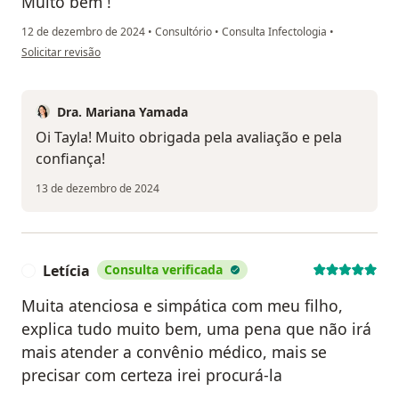
Muito bem !
12 de dezembro de 2024
•
Consultório
•
Consulta Infectologia
•
na opinião do utilizador Tayla
Solicitar revisão
Dra. Mariana Yamada
Oi Tayla! Muito obrigada pela avaliação e pela
confiança!
13 de dezembro de 2024
Letícia
Consulta verificada
L
Muita atenciosa e simpática com meu filho,
explica tudo muito bem, uma pena que não irá
mais atender a convênio médico, mais se
precisar com certeza irei procurá-la