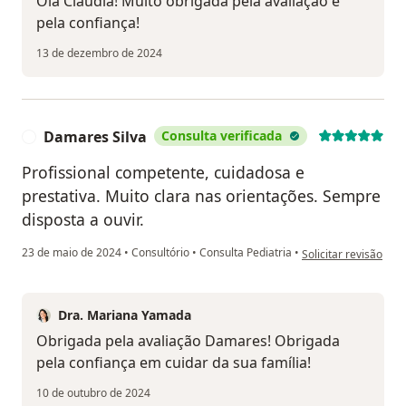
Olá Claudia! Muito obrigada pela avaliação e
pela confiança!
13 de dezembro de 2024
Damares Silva
Consulta verificada
D
Profissional competente, cuidadosa e
prestativa. Muito clara nas orientações. Sempre
disposta a ouvir.
na opinião do utiliz
23 de maio de 2024
•
Consultório
•
Consulta Pediatria
•
Solicitar revisão
Dra. Mariana Yamada
Obrigada pela avaliação Damares! Obrigada
pela confiança em cuidar da sua família!
10 de outubro de 2024