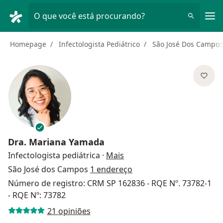
Men
O que você está procurando?
Homepage
Infectologista Pediátrico
São José Dos Campos
Dra.
Mariana Yamada
sobre as especializações
Infectologista pediátrica
·
Mais
São José dos Campos
1 endereço
Número de registro: CRM SP 162836 - RQE Nº. 73782-1
- RQE Nº: 73782
21 opiniões