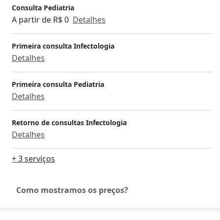
práticas e evidências científicas.
Consulta Pediatria
A partir de R$ 0
Detalhes
Se você procura uma médica dedicada, atenciosa e
comprometida com a saúde e o desenvolvimento do
Primeira consulta Infectologia
seu filho, estou à disposição para ajudá-lo. Agende
Detalhes
uma consulta e vamos juntos cuidar do que há de
mais precioso: a saúde das crianças.
Primeira consulta Pediatria
Detalhes
Retorno de consultas Infectologia
Detalhes
+ 3 serviços
Como mostramos os preços?