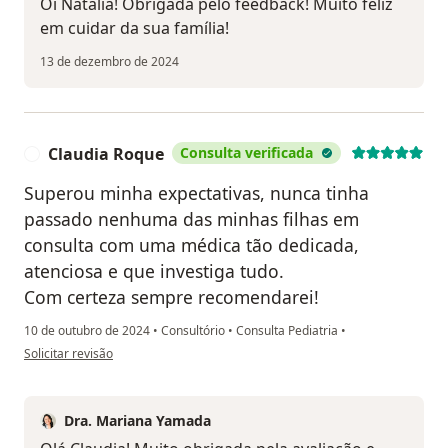
Oi Natália! Obrigada pelo feedback! Muito feliz
em cuidar da sua família!
13 de dezembro de 2024
Claudia Roque
Consulta verificada
C
Superou minha expectativas, nunca tinha
passado nenhuma das minhas filhas em
consulta com uma médica tão dedicada,
atenciosa e que investiga tudo.
Com certeza sempre recomendarei!
10 de outubro de 2024
•
Consultório
•
Consulta Pediatria
•
na opinião do utilizador Claudia Roque
Solicitar revisão
Dra. Mariana Yamada