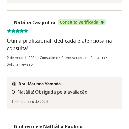
Natália Casquilho
Consulta verificada
N
Ótima profissional, dedicada e atenciosa na
consulta!
2 de maio de 2024
•
Consultório
•
Primeira consulta Pediatria
•
na opinião do utilizador Natália Casquilho
Solicitar revisão
Dra. Mariana Yamada
Oi Natália! Obrigada pela avaliação!
10 de outubro de 2024
Guilherme e Nathália Paulino
G