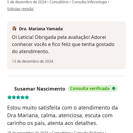
5 de dezembro de 2024
•
Consultório
•
Consulta Infectologia
•
na opinião do utilizador Letícia
Solicitar revisão
Dra. Mariana Yamada
Oi Leticia! Obrigada pela avaliação! Adorei
conhecer vocês e fico feliz que tenha gostado
do atendimento.
13 de dezembro de 2024
Susamar Nascimento
Consulta verificada
S
Estou muito satisfeita com o atendimento da
Dra Mariana, calma, atenciosa, escuta com
carinho os pais, atenta aos detalhes.
28 de novembro de 2024
•
Consultório
•
Consulta Pediatria
•