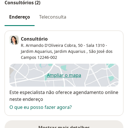
Consultórios (2)
Endereço
Teleconsulta
Consultório
R. Armando D'Oliveira Cobra, 50 - Sala 1310 -
Jardim Aquarius,
Jardim Aquarius
,
São José dos
Campos
12246-002
Ampliar o mapa
abre num novo separador
Disponibilidade
Este especialista não oferece agendamento online
neste endereço
O que eu posso fazer agora?
Mostrar mais detalhes