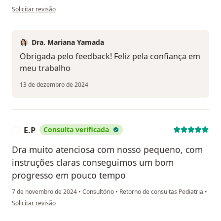
na opinião do utilizador L.R.
Solicitar revisão
Dra. Mariana Yamada
Obrigada pelo feedback! Feliz pela confiança em
meu trabalho
13 de dezembro de 2024
E.P
Consulta verificada
E
Dra muito atenciosa com nosso pequeno, com
instruções claras conseguimos um bom
progresso em pouco tempo
7 de novembro de 2024
•
Consultório
•
Retorno de consultas Pediatria
•
na opinião do utilizador E.P
Solicitar revisão