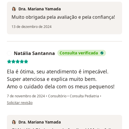
Dra. Mariana Yamada
Muito obrigada pela avaliação e pela confiança!
13 de dezembro de 2024
Natália Santanna
Consulta verificada
N
Ela é ótima, seu atendimento é impecável.
Super atenciosa e explica muito bem.
Amo o cuidado dela com os meus pequenos!
7 de novembro de 2024
•
Consultório
•
Consulta Pediatria
•
na opinião do utilizador Natália Santanna
Solicitar revisão
Dra. Mariana Yamada