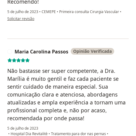
Recomendo!
5 de julho de 2023
•
CEMEPE
•
Primeira consulta Cirurgia Vascular
•
na opinião do utilizador Diego Oliveira
Solicitar revisão
Maria Carolina Passos
Opinião Verificada
M
Não bastasse ser super competente, a Dra.
Marília é muito gentil e faz cada paciente se
sentir cuidado de maneira especial. Sua
comunicação clara e atenciosa, abordagens
atualizadas e ampla experiência a tornam uma
profissional completa e, não por acaso,
recomendada por onde passa!
5 de julho de 2023
•
Hospital Dia Revitalitè
•
Tratamento para dor nas pernas
•