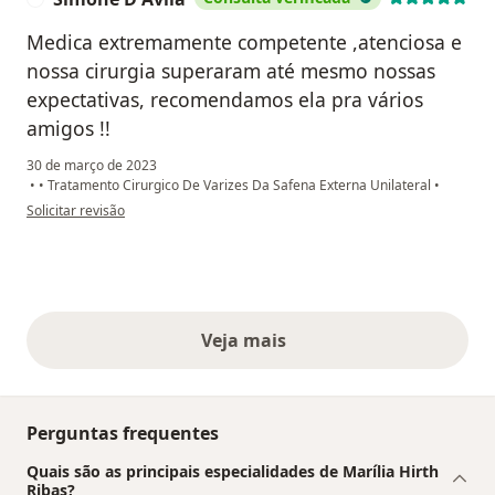
Medica extremamente competente ,atenciosa e
nossa cirurgia superaram até mesmo nossas
expectativas, recomendamos ela pra vários
amigos !!
30 de março de 2023
•
•
Tratamento Cirurgico De Varizes Da Safena Externa Unilateral
•
na opinião do utilizador Simone D Avila
Solicitar revisão
Veja mais
opiniões acima
Perguntas frequentes
Quais são as principais especialidades de Marília Hirth
Ribas?