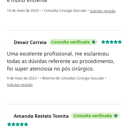
e muito eficiente
na opinião do utilizador
10 de maio de 2023
•
•
Consulta Cirurgia Vascular
•
Solicitar revisão
Devair Correia
Consulta verificada
D
Uma excelente profissional, me esclareceu
todas as dúvidas referente ao procedimento,
foi super atenciosa no pós cirúrgico.
9 de maio de 2023
•
•
Retorno de consultas Cirurgia Vascular
•
na opinião do utilizador Devair Correia
Solicitar revisão
Amanda Restelo Tomita
Consulta verificada
A