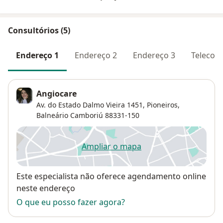
Consultórios (5)
Endereço 1
Endereço 2
Endereço 3
Telecons
Angiocare
Av. do Estado Dalmo Vieira 1451,
Pioneiros
,
Balneário Camboriú
88331-150
Ampliar o mapa
abre num novo separador
Disponibilidade
Este especialista não oferece agendamento online
neste endereço
O que eu posso fazer agora?