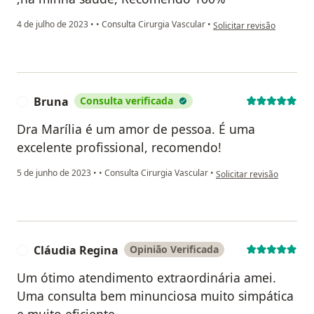
na opinião do utilizador J
4 de julho de 2023
•
•
Consulta Cirurgia Vascular
•
Solicitar revisão
Bruna
Consulta verificada
B
Dra Marília é um amor de pessoa. É uma
excelente profissional, recomendo!
na opinião do utilizador 
5 de junho de 2023
•
•
Consulta Cirurgia Vascular
•
Solicitar revisão
Cláudia Regina
Opinião Verificada
C
Um ótimo atendimento extraordinária amei.
Uma consulta bem minunciosa muito simpática