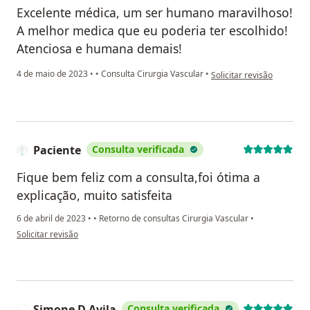
Excelente médica, um ser humano maravilhoso!
A melhor medica que eu poderia ter escolhido!
Atenciosa e humana demais!
na opinião do utilizador
4 de maio de 2023
•
•
Consulta Cirurgia Vascular
•
Solicitar revisão
Paciente
Consulta verificada
Fique bem feliz com a consulta,foi ótima a
explicação, muito satisfeita
6 de abril de 2023
•
•
Retorno de consultas Cirurgia Vascular
•
na opinião do utilizador Paciente
Solicitar revisão
Simone D Avila
Consulta verificada
S