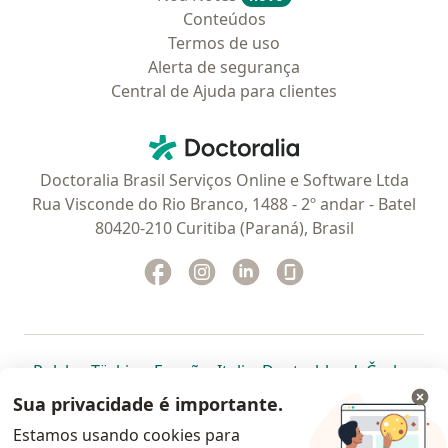
Conteúdos
Termos de uso
Alerta de segurança
Central de Ajuda para clientes
Contato
Doctoralia - Homepage
Doctoralia Brasil Serviços Online e Software Ltda
Rua Visconde do Rio Branco, 1488 - 2º andar - Batel
80420-210 Curitiba (Paraná), Brasil
Facebook
abre num novo separador
Instagram
abre num novo separador
Linkedin
abre num novo separad
Glassdoor
abre num novo se
abre num novo separador
abre num novo separador
abre num novo separador
abre num novo separado
abre num n
abre
Polska
,
Türkiye
,
España
,
Italia
,
Deutschland
,
Česko
,
abre num novo separador
abre num novo separador
abre num novo separador
abre num novo separa
abre num no
abre n
Portugal
,
México
,
Chile
,
Brasil
,
Argentina
,
Perú
,
Sua privacidade é importante.
abre num novo separad
Colombia
Estamos usando cookies para