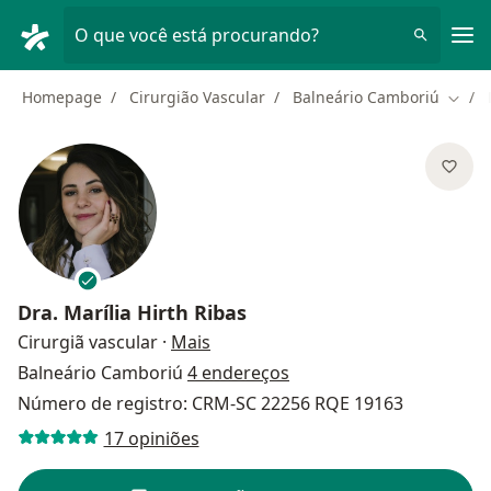
Men
O que você está procurando?
Homepage
Cirurgião Vascular
Balneário Camboriú
Mudar
Dra.
Marília Hirth Ribas
sobre as especializações
Cirurgiã vascular
·
Mais
Balneário Camboriú
4 endereços
Número de registro: CRM-SC 22256 RQE 19163
17 opiniões