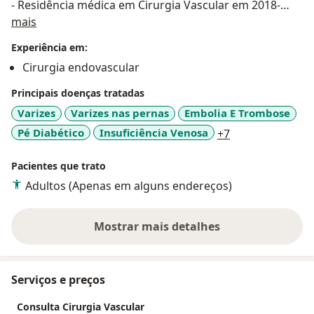
- Residência médica em Cirurgia Vascular em 2018-
Sobre mim
2019 no Hospital Nossa Senhora das Graças em
mais
Curitiba-PR.
Experiência em:
- Fellowship de subespecialidade em Cirurgia
Cirurgia endovascular
Endovascular pelo Instituto Vessel de
Aperfeiçoamento - Curitiba-PR
Principais doenças tratadas
- Curso de Ecodoppler vascular pela FATESA - Ribeirão
Varizes
Varizes nas pernas
Embolia E Trombose
Preto.
a11y_sr_more_d
Pé Diabético
Insuficiência Venosa
+7
- Educação continuada em Angiorradiologia e Cirurgia
Endovascular pelo instituto Coris em Florianópolis-SC.
Pacientes que trato
- Atualmente faço parte da equipe de Cirurgia Vascular
Adultos (Apenas em alguns endereços)
do Hospital Marieta Konder Bornhausen em Itajaí,
Hospital do Coração e Hospital Ruth Cardoso em
Balneário Camboriú e também do Hospital São Vicente
Mostrar mais detalhes
sobre a experiência
de Paulo - Mafra-SC.
- Atendo em consultório em Balneário Camboriú, Itajaí
e Itapema-SC.
Serviços e preços
Consulta Cirurgia Vascular