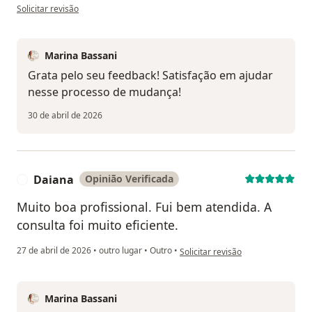
na opinião do utilizador Fernanda
Solicitar revisão
Marina Bassani
Grata pelo seu feedback! Satisfação em ajudar
nesse processo de mudança!
30 de abril de 2026
Daiana
Opinião Verificada
D
Muito boa profissional. Fui bem atendida. A
consulta foi muito eficiente.
na opinião do utilizador Daiana
27 de abril de 2026
•
outro lugar
•
Outro
•
Solicitar revisão
Marina Bassani