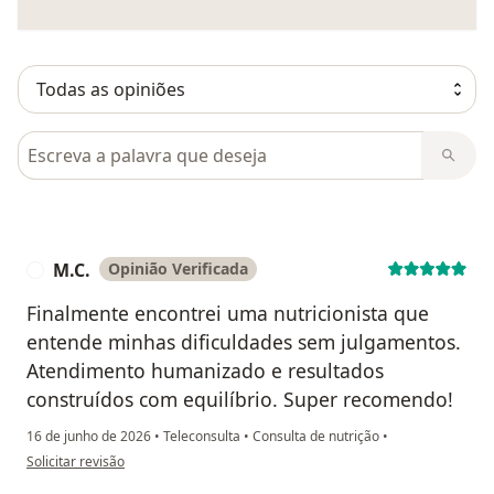
Pesquisar em opiniões
M.C.
Opinião Verificada
M
Finalmente encontrei uma nutricionista que
entende minhas dificuldades sem julgamentos.
Atendimento humanizado e resultados
construídos com equilíbrio. Super recomendo!
16 de junho de 2026
•
Teleconsulta
•
Consulta de nutrição
•
na opinião do utilizador M.C.
Solicitar revisão