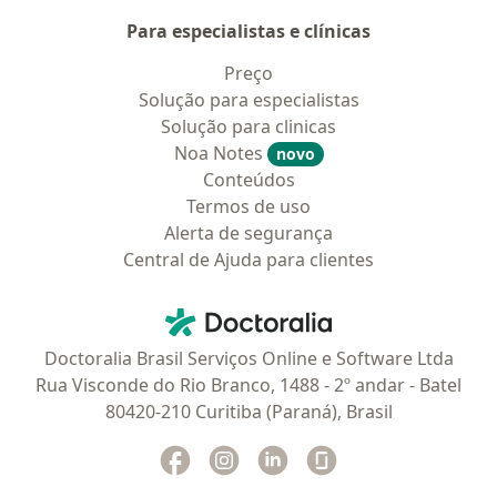
Para especialistas e clínicas
Preço
Solução para especialistas
Solução para clinicas
Noa Notes
novo
Conteúdos
Termos de uso
Alerta de segurança
Central de Ajuda para clientes
Contato
Doctoralia - Homepage
Doctoralia Brasil Serviços Online e Software Ltda
Rua Visconde do Rio Branco, 1488 - 2º andar - Batel
80420-210 Curitiba (Paraná), Brasil
Facebook
abre num novo separador
Instagram
abre num novo separador
Linkedin
abre num novo separad
Glassdoor
abre num novo se