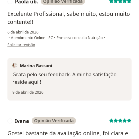
Paola ub.
Opinião Verificada
P
Excelente Profissional, sabe muito, estou muito
contente!!
6 de abril de 2026
•
Atendimento Online - SC
•
Primeira consulta Nutrição
•
na opinião do utilizador Paola ub.
Solicitar revisão
Marina Bassani
Grata pelo seu feedback. A minha satisfação
reside aqui !
9 de abril de 2026
Ivana
Opinião Verificada
I
Gostei bastante da avaliação online, foi clara e