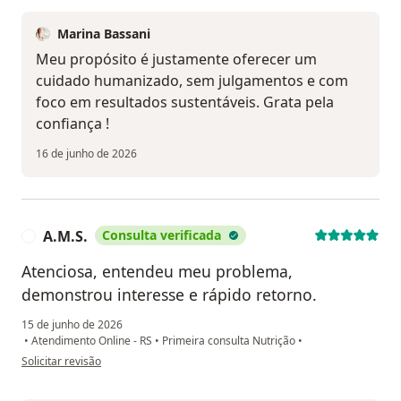
Marina Bassani
Meu propósito é justamente oferecer um
cuidado humanizado, sem julgamentos e com
foco em resultados sustentáveis. Grata pela
confiança !
16 de junho de 2026
A.M.S.
Consulta verificada
A
Atenciosa, entendeu meu problema,
demonstrou interesse e rápido retorno.
15 de junho de 2026
•
Atendimento Online - RS
•
Primeira consulta Nutrição
•
na opinião do utilizador A.M.S.
Solicitar revisão