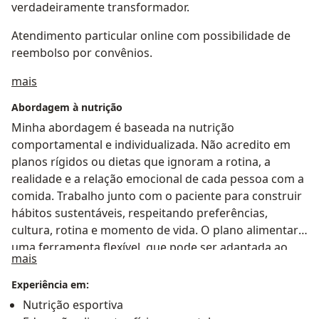
verdadeiramente transformador.
Atendimento particular online com possibilidade de
reembolso por convênios.
Sobre mim
mais
Abordagem à nutrição
Minha abordagem é baseada na nutrição
comportamental e individualizada. Não acredito em
planos rígidos ou dietas que ignoram a rotina, a
realidade e a relação emocional de cada pessoa com a
comida. Trabalho junto com o paciente para construir
hábitos sustentáveis, respeitando preferências,
cultura, rotina e momento de vida. O plano alimentar é
uma ferramenta flexível, que pode ser adaptada ao
a11y_sr_treatment_approach
mais
longo do caminho conforme desafios, conquistas e
necessidades surgem. Meu objetivo é ajudar a
Experiência em:
desenvolver uma relação mais leve, consciente e
Nutrição esportiva
saudável com a alimentação, sem culpa e sem