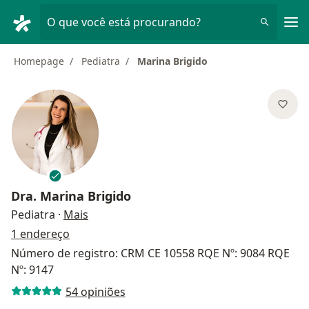
Men
O que você está procurando?
Homepage
Pediatra
Marina Brigido
Dra.
Marina Brigido
sobre as especializações
Pediatra
·
Mais
1 endereço
Número de registro: CRM CE 10558 RQE Nº: 9084 RQE
Nº: 9147
54 opiniões