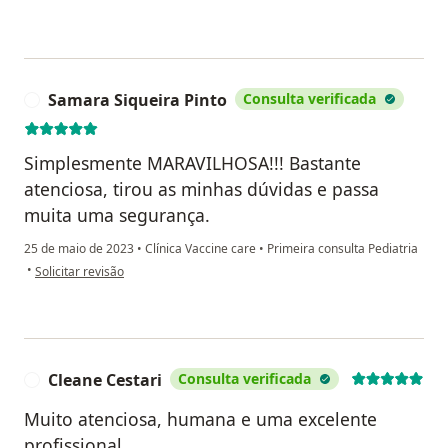
Samara Siqueira Pinto
Consulta verificada
S
Simplesmente MARAVILHOSA!!! Bastante
atenciosa, tirou as minhas dúvidas e passa
muita uma segurança.
25 de maio de 2023
•
Clínica Vaccine care
•
Primeira consulta Pediatria
na opinião do utilizador Samara Siqueira Pinto
•
Solicitar revisão
Cleane Cestari
Consulta verificada
C
Muito atenciosa, humana e uma excelente
profissional