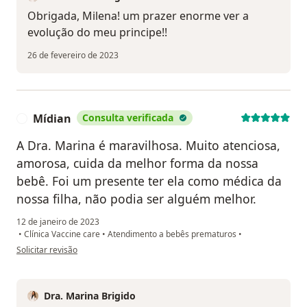
Obrigada, Milena! um prazer enorme ver a
evolução do meu principe!!
26 de fevereiro de 2023
Mídian
Consulta verificada
M
A Dra. Marina é maravilhosa. Muito atenciosa,
amorosa, cuida da melhor forma da nossa
bebê. Foi um presente ter ela como médica da
nossa filha, não podia ser alguém melhor.
12 de janeiro de 2023
•
Clínica Vaccine care
•
Atendimento a bebês prematuros
•
na opinião do utilizador Mídian
Solicitar revisão
Dra. Marina Brigido