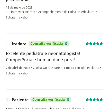
18 de maio de 2023
•
Clínica Vaccine care
•
Acompanhamento de rotina (Puericultura)
•
na opinião do utilizador Cleane Cestari
Solicitar revisão
Izadora
Consulta verificada
I
Excelente pediatra e neonatologista!
Competência e humanidade pura!
7 de abril de 2023
•
Clínica Vaccine care
•
Primeira consulta Pediatria
•
na opinião do utilizador Izadora
Solicitar revisão
Paciente
Consulta verificada