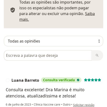
Todas as opiniões são importantes, por
isso os especialistas não podem pagar
para alterar ou excluir uma opinião.
Saiba
Saber mais sobre pareceres
mais.
Pesquisar em opiniões
Luana Barreto
Consulta verificada
L
Consulta excelente! Dra Marina é muito
atenciosa, atualizadíssima e zelosa!
na opinião do utilizador 
6 de junho de 2023
•
Clínica Vaccine care
•
Outro
•
Solicitar revisão