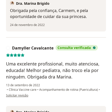
Dra. Marina Brigido
Obrigada pela confiança, Carmem, e pela
oportunidade de cuidar da sua princesa.
24 de novembro de 2022
Damyller Cavalcante
Consulta verificada
D
Uma excelente profissional, muito atenciosa,
educada! Melhor pediatra, não troco ela por
ninguém. Obrigada dra Marina.
13 de setembro de 2022
•
Clínica Vaccine care
•
Acompanhamento de rotina (Puericultura)
•
na opinião do utilizador Damyller Cavalcante
Solicitar revisão