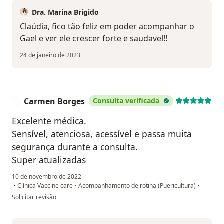
Dra. Marina Brigido
Claúdia, fico tão feliz em poder acompanhar o
Gael e ver ele crescer forte e saudavel!!
24 de janeiro de 2023
Carmen Borges
Consulta verificada
C
Excelente médica.
Sensível, atenciosa, acessível e passa muita
segurança durante a consulta.
Super atualizadas
10 de novembro de 2022
•
Clínica Vaccine care
•
Acompanhamento de rotina (Puericultura)
•
na opinião do utilizador Carmen Borges
Solicitar revisão