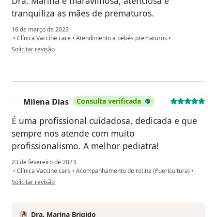
Dra. Marina é maravilhosa, atenciosa e
tranquiliza as mães de prematuros.
16 de março de 2023
•
Clínica Vaccine care
•
Atendimento a bebês prematuros
•
na opinião do utilizador Paciente
Solicitar revisão
Milena Dias
Consulta verificada
M
É uma profissional cuidadosa, dedicada e que
sempre nos atende com muito
profissionalismo. A melhor pediatra!
23 de fevereiro de 2023
•
Clínica Vaccine care
•
Acompanhamento de rotina (Puericultura)
•
na opinião do utilizador Milena Dias
Solicitar revisão
Dra. Marina Brigido