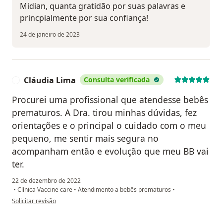
Midian, quanta gratidão por suas palavras e
princpialmente por sua confiança!
24 de janeiro de 2023
Cláudia Lima
Consulta verificada
C
Procurei uma profissional que atendesse bebês
prematuros. A Dra. tirou minhas dúvidas, fez
orientações e o principal o cuidado com o meu
pequeno, me sentir mais segura no
acompanham então e evolução que meu BB vai
ter.
22 de dezembro de 2022
•
Clínica Vaccine care
•
Atendimento a bebês prematuros
•
na opinião do utilizador Cláudia Lima
Solicitar revisão