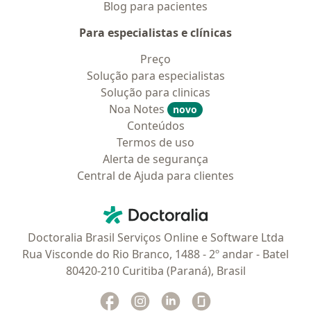
Blog para pacientes
Para especialistas e clínicas
Preço
Solução para especialistas
Solução para clinicas
Noa Notes
novo
Conteúdos
Termos de uso
Alerta de segurança
Central de Ajuda para clientes
Contato
Doctoralia - Homepage
Doctoralia Brasil Serviços Online e Software Ltda
Rua Visconde do Rio Branco, 1488 - 2º andar - Batel
80420-210 Curitiba (Paraná), Brasil
Facebook
abre num novo separador
Instagram
abre num novo separador
Linkedin
abre num novo separad
Glassdoor
abre num novo se