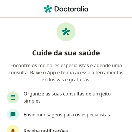
Men
O que você está procurando?
Homepage
Endocrinologista Pediátrico
Teresina
Marin
Cuide da sua saúde
Encontre os melhores especialistas e agende uma
consulta. Baixe o App e tenha acesso a ferramentas
exclusivas e gratuitas.
Dra.
Marina Müller
sobre as especializaçõ
Endocrinologista pediátrico
·
Mais
Organize as suas consultas de um jeito
Teresina
1 endereço
simples
Número de registro: CRM: 4524-PI / RQE Pediatra Nº:
Envie mensagens para os especialistas
3481 / RQE Endocrinologista pediátrico Nº: 3483
20 opiniões
Receba notificações