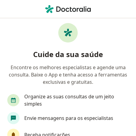
Men
Mastologista • Recife, Pernambuco PE
Filtros
Convênio:
PAME
M
Mastologistas PAME em Recife
Cuide da sua saúde
Encontre os melhores especialistas e agende uma
consulta. Baixe o App e tenha acesso a ferramentas
exclusivas e gratuitas.
Organize as suas consultas de um jeito
simples
Dra. Denise Sobral
Envie mensagens para os especialistas
·
Mais
Mastologista
241 opiniões
Receba notificações