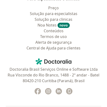
Preço
Solução para especialistas
Solução para clinicas
Noa Notes
novo
Conteúdos
Termos de uso
Alerta de segurança
Central de Ajuda para clientes
Contato
Doctoralia - Homepage
Doctoralia Brasil Serviços Online e Software Ltda
Rua Visconde do Rio Branco, 1488 - 2º andar - Batel
80420-210 Curitiba (Paraná), Brasil
Facebook
abre num novo separador
Instagram
abre num novo separador
Linkedin
abre num novo separad
Glassdoor
abre num novo se