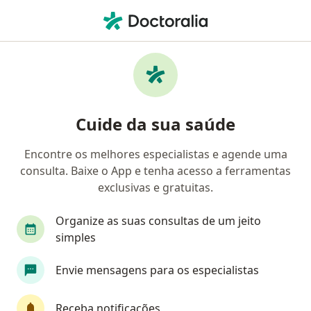
Men
O que você está procurando?
Homepage
Endocrinologista
Ribeirão Preto
Matheus
Mudar de ci
Cuide da sua saúde
Encontre os melhores especialistas e agende uma
consulta. Baixe o App e tenha acesso a ferramentas
exclusivas e gratuitas.
Dr.
Matheus Schettini de Carvalho
sobre as especializações
Endocrinologista
·
Mais
Organize as suas consultas de um jeito
Ribeirão Preto
3 endereços
simples
Número de registro: CRM SP 152386 - RQE 65655
Envie mensagens para os especialistas
9 opiniões
Receba notificações