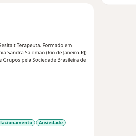
 Gesltalt Terapeuta. Formado em
pia Sandra Salomão (Rio de Janeiro-RJ)
Grupos pela Sociedade Brasileira de
dimentos online.
eensivo, paciente, acolhedor e com
mento como principal ferramenta para
relacionamento
Ansiedade
sicoterapia para embasar meu trabalho
iseases
lações interpessoais daqueles que