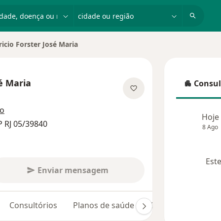
dade, doença ou nome
cidade ou região
icio Forster José Maria
 cidade
é Maria
Consul
Consulta
 especializações
ço
Hoje
 RJ 05/39840
8 Ago
Este
Enviar mensagem
Consultórios
Planos de saúde
Opiniões (22)
D