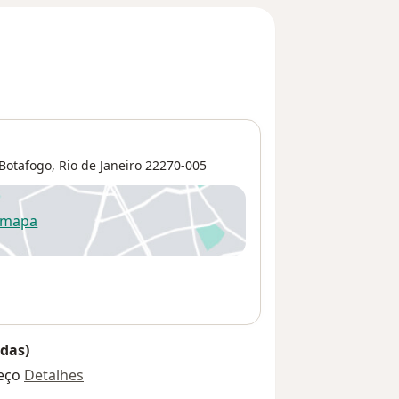
Botafogo
,
Rio de Janeiro
22270-005
 mapa
re num novo separador
das)
eço
Detalhes