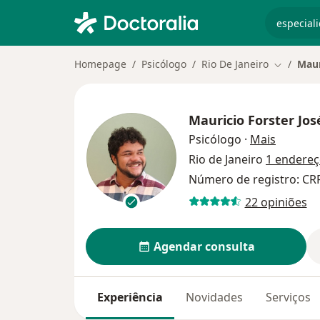
especiali
Homepage
Psicólogo
Rio De Janeiro
Maur
Mudar de
Mauricio Forster Jos
sobre as
Psicólogo
·
Mais
Rio de Janeiro
1 endere
Número de registro: CRP
22 opiniões
Agendar consulta
Experiência
Novidades
Serviços