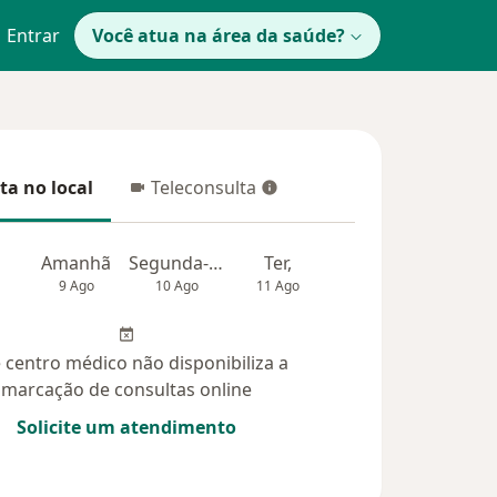
Entrar
Você atua na área da saúde?
ta no local
Teleconsulta
 no local
Teleconsulta
Amanhã
Segunda-feira
Ter,
Qua
Qui,
9 Ago
10 Ago
11 Ago
12 Ago
13 Ag
 centro médico não disponibiliza a
marcação de consultas online
Solicite um atendimento
úvidas respondidas (5)