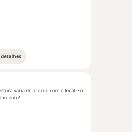
 detalhes
bre o endereço
rtura varia de acordo com o local e o
ndamento!