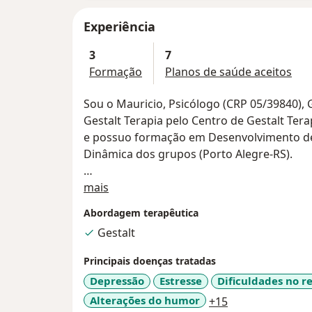
Experiência
3
7
Formação
Planos de saúde aceitos
Sou o Mauricio, Psicólogo (CRP 05/39840),
Gestalt Terapia pelo Centro de Gestalt Tera
e possuo formação em Desenvolvimento de 
Dinâmica dos grupos (Porto Alegre-RS).
Sobre mim
Atendo em Botafogo e também realizo aten
mais
Abordagem terapêutica
Considero-me um terapeuta criativo, compr
Gestalt
olhar atento. Tenho o meu autodesenvolvi
uma atuação ética e comprometida.
Principais doenças tratadas
Depressão
Estresse
Dificuldades no 
Utilizo da Gestalt Terapia como linha de p
a11y_sr_more_d
Alterações do humor
+15
clínico, muito voltado para trabalhar as re