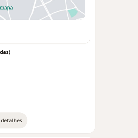
 mapa
re num novo separador
das)
 detalhes
bre o endereço