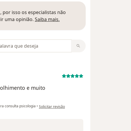
 por isso os especialistas não
Saber mais sobre pareceres
ir uma opinião.
Saiba mais.
m opiniões
colhimento e muito
na opinião do utilizador Frank
ra consulta psicologia
•
Solicitar revisão