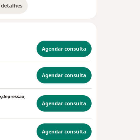
 detalhes
, melancolia, expectativa, abuso
bre a experiência
pulsão, compulsividade, qualidade
peração desafio, presencial, online,
Agendar consulta
Agendar consulta
,depressão,
Agendar consulta
Agendar consulta