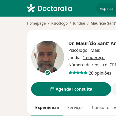
especiali
Homepage
Psicólogo
Jundiaí
Maurício Sant
Dr.
Maurício Sant' A
sobre as
Psicólogo
·
Mais
Jundiaí
1 endereço
Número de registro: CR
20 opiniões
Agendar consulta
Experiência
Serviços
Consultório