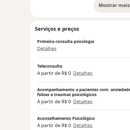
Mostrar mais
transtorno abuso substancias - TUS, apatia
so
cocaína, abuso crack, abuso maconha, com
vida, rompimentos, mudança, separação, su
on-line.
Serviços e preços
Primeira consulta psicologia
Detalhes
Teleconsulta
A partir de R$ 0
Detalhes
Acompanhamento a pacientes com: ansiedade
fobias e traumas psicológicos
A partir de R$ 0
Detalhes
Aconselhamento Psicológico
A partir de R$ 0
Detalhes