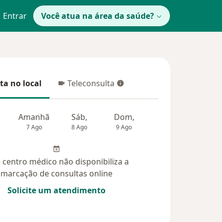
Entrar
Você atua na área da saúde?
ta no local
Teleconsulta
 no local
Teleconsulta
Amanhã
Sáb,
Dom,
Segunda-feira
Ter,
7 Ago
8 Ago
9 Ago
10 Ago
11 Ag
 centro médico não disponibiliza a
marcação de consultas online
Solicite um atendimento