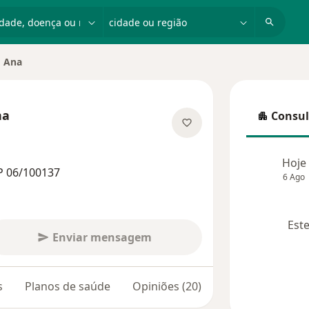
dade, doença ou nome
cidade ou região
' Ana
na
Consul
Consulta
 especializações
Hoje
P 06/100137
6 Ago
Este
Enviar mensagem
s
Planos de saúde
Opiniões (20)