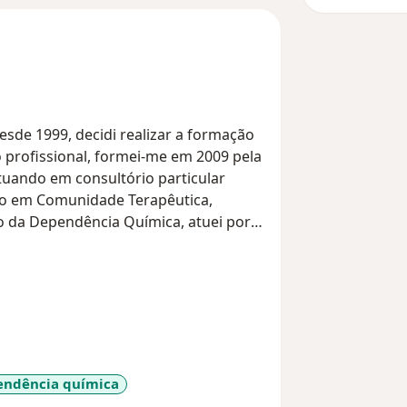
de 1999, decidi realizar a formação
 profissional, formei-me em 2009 pela
atuando em consultório particular
lho em Comunidade Terapêutica,
to da Dependência Química, atuei por
uímica, associado a ABEAD -
l e outras Drogas. Ingressado como
tal das Clinicas da UNICAMP no
dagem em Dependências Químicas.
tória na busca da compreensão de si
de de ser assertivo nas tomadas de
ndência química
 e autônomo. Seguindo positivamente