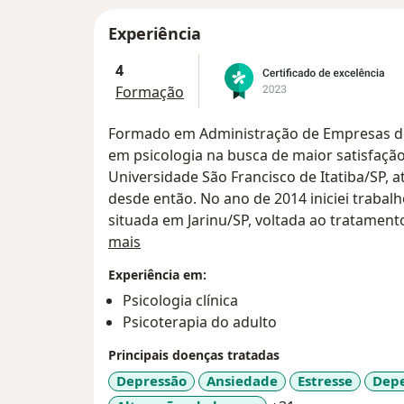
Experiência
4
Formação
Formado em Administração de Empresas des
em psicologia na busca de maior satisfação
Universidade São Francisco de Itatiba/SP, 
desde então. No ano de 2014 iniciei traba
situada em Jarinu/SP, voltada ao tratamen
Sobre mim
cinco anos. Especialista em Dependência Q
mais
Associação Brasileira de Estudos do Álcoo
Experiência em:
treinando no setor de Psiquiatria no Hospi
Psicologia clínica
programa de treinamento voltado à Abor
Psicoterapia do adulto
Fico à disposição à fazer parte da sua his
mesmo, através do autoconhecimento.
Principais doenças tratadas
Quando me conheço, aumento a possibilida
Depressão
Ansiedade
Estresse
Depe
decisões, posso me perceber seguro, livre