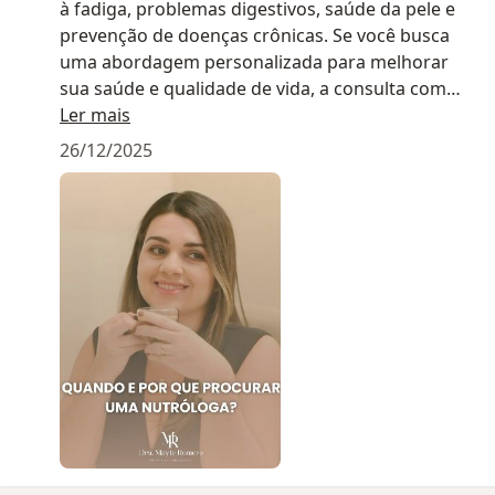
à fadiga, problemas digestivos, saúde da pele e
prevenção de doenças crônicas. Se você busca
uma abordagem personalizada para melhorar
sua saúde e qualidade de vida, a consulta com
uma nutróloga é o primeiro passo.
Ler mais
26/12/2025
Agende agora mesmo a sua consulta comigo e
comece hoje a cuidar melhor de você!