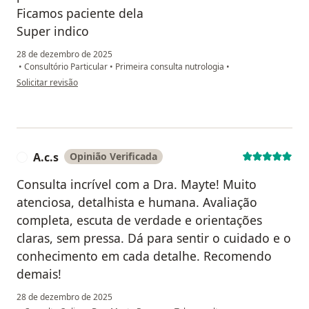
Ficamos paciente dela
Super indico
28 de dezembro de 2025
•
Consultório Particular
•
Primeira consulta nutrologia
•
na opinião do utilizador Viviane Soares
Solicitar revisão
A.c.s
Opinião Verificada
A
Consulta incrível com a Dra. Mayte! Muito
atenciosa, detalhista e humana. Avaliação
completa, escuta de verdade e orientações
claras, sem pressa. Dá para sentir o cuidado e o
conhecimento em cada detalhe. Recomendo
demais!
28 de dezembro de 2025
na opinião do utiliza