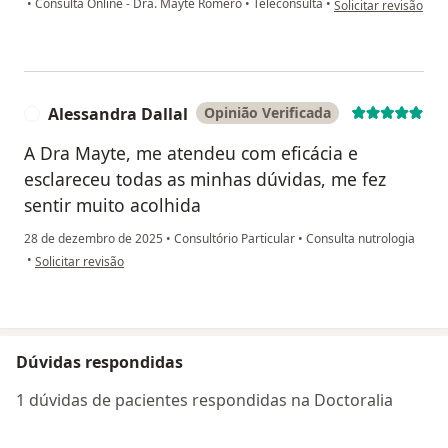
•
Consulta Online - Dra. Mayte Romero
•
Teleconsulta
•
Solicitar revisão
Alessandra Dallal
Opinião Verificada
A
A Dra Mayte, me atendeu com eficácia e
esclareceu todas as minhas dúvidas, me fez
sentir muito acolhida
28 de dezembro de 2025
•
Consultório Particular
•
Consulta nutrologia
na opinião do utilizador Alessandra Dallal
•
Solicitar revisão
Dúvidas respondidas
1 dúvidas de pacientes respondidas na Doctoralia