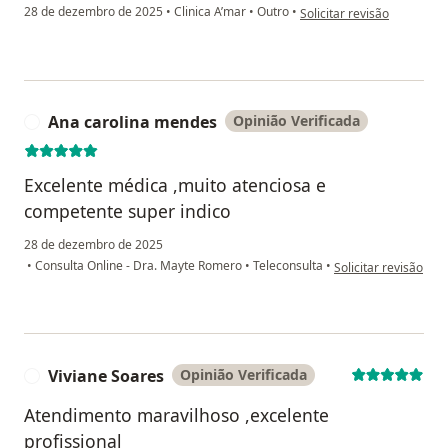
na opinião do utilizador J.G
28 de dezembro de 2025
•
Clinica A’mar
•
Outro
•
Solicitar revisão
Ana carolina mendes
Opinião Verificada
A
Excelente médica ,muito atenciosa e
competente super indico
28 de dezembro de 2025
na opinião do utiliz
•
Consulta Online - Dra. Mayte Romero
•
Teleconsulta
•
Solicitar revisão
Viviane Soares
Opinião Verificada
V
Atendimento maravilhoso ,excelente
profissional