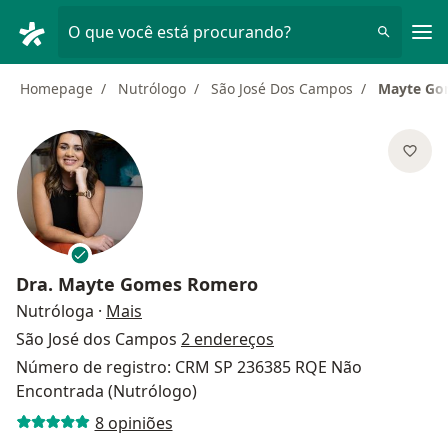
Men
O que você está procurando?
Homepage
Nutrólogo
São José Dos Campos
Mayte Go
Dra.
Mayte Gomes Romero
sobre as especializações
Nutróloga
·
Mais
São José dos Campos
2 endereços
Número de registro: CRM SP 236385 RQE Não
Encontrada (Nutrólogo)
8 opiniões