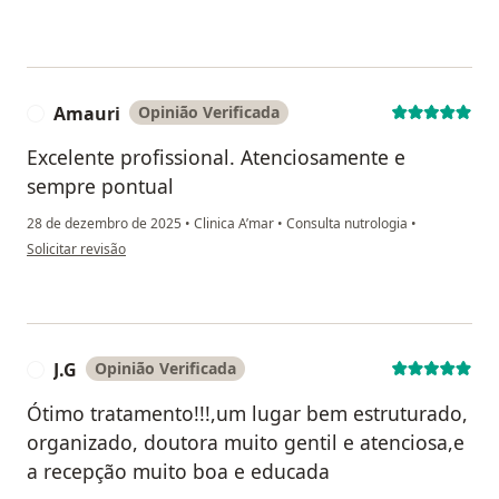
Amauri
Opinião Verificada
A
Excelente profissional. Atenciosamente e
sempre pontual
28 de dezembro de 2025
•
Clinica A’mar
•
Consulta nutrologia
•
na opinião do utilizador Amauri
Solicitar revisão
J.G
Opinião Verificada
J
Ótimo tratamento!!!,um lugar bem estruturado,
organizado, doutora muito gentil e atenciosa,e
a recepção muito boa e educada