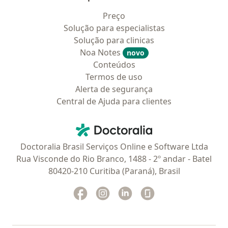
Preço
Solução para especialistas
Solução para clinicas
Noa Notes
novo
Conteúdos
Termos de uso
Alerta de segurança
Central de Ajuda para clientes
Contato
Doctoralia - Homepage
Doctoralia Brasil Serviços Online e Software Ltda
Rua Visconde do Rio Branco, 1488 - 2º andar - Batel
80420-210 Curitiba (Paraná), Brasil
Facebook
abre num novo separador
Instagram
abre num novo separador
Linkedin
abre num novo separad
Glassdoor
abre num novo se