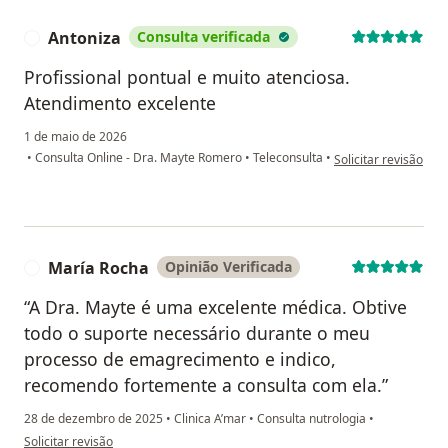
Antoniza
Consulta verificada
A
Profissional pontual e muito atenciosa.
Atendimento excelente
1 de maio de 2026
na opinião do utiliz
•
Consulta Online - Dra. Mayte Romero
•
Teleconsulta
•
Solicitar revisão
María Rocha
Opinião Verificada
M
“A Dra. Mayte é uma excelente médica. Obtive
todo o suporte necessário durante o meu
processo de emagrecimento e indico,
recomendo fortemente a consulta com ela.”
28 de dezembro de 2025
•
Clinica A’mar
•
Consulta nutrologia
•
na opinião do utilizador María Rocha
Solicitar revisão