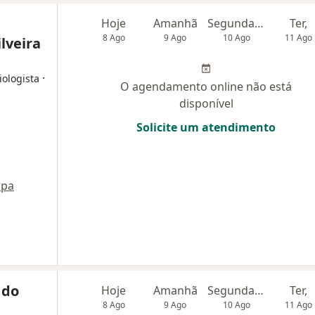
Hoje
Amanhã
Segunda-feira
Ter,
8 Ago
9 Ago
10 Ago
11 Ago
ilveira
·
iologista
O agendamento online não está
disponível
Solicite um atendimento
pa
 do
Hoje
Amanhã
Segunda-feira
Ter,
8 Ago
9 Ago
10 Ago
11 Ago