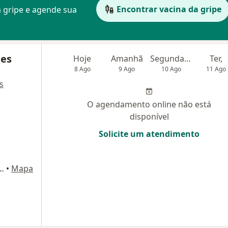
Encontrar vacina da gripe
 gripe e agende sua
des
Hoje
Amanhã
Segunda-feira
Ter,
8 Ago
9 Ago
10 Ago
11 Ago
s
O agendamento online não está
disponível
Solicite um atendimento
obo, 670 - sl 01, Belo Horizonte
•
Mapa