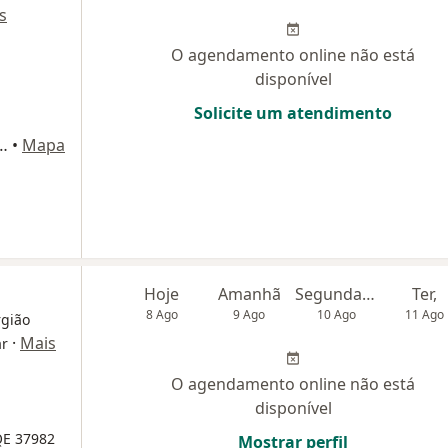
s
O agendamento online não está
disponível
Solicite um atendimento
obo, 670 - sl 01, Belo Horizonte
•
Mapa
Hoje
Amanhã
Segunda-feira
Ter,
8 Ago
9 Ago
10 Ago
11 Ago
rgião
·
Mais
ar
O agendamento online não está
disponível
QE 37982
Mostrar perfil