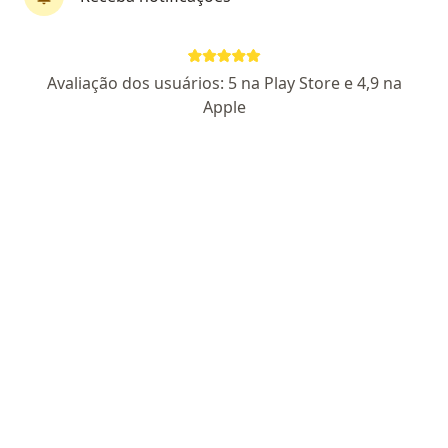
First Class
Pagamento online
Parcelamento disponível
Avaliação dos usuários: 5 na Play Store e 4,9 na
Dr. Matheus Chagas Lima
Apple
·
Mais
Médico clínico geral, Generalista
556 opiniões
CRM MG 110200
Disponibilidade integral e cuidado humanizado
Gero nota fiscal para reembolso ao plano de saúde
Emito: receitas, atestado, exames e
encaminhamento
Pacientes fiéis
Endereço
Teleconsulta
Avenida Afonso Pena, Belo Horizonte
•
Mapa