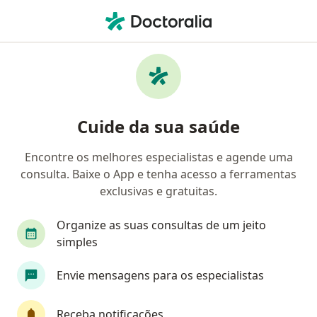
Men
Médico Clínico Geral • Savassi, Belo Horizonte, Minas Gerais MG
Filtros
• 1
Convênio
Mapa
Médicos clínicos em Savassi, Belo Horizonte
Cuide da sua saúde
Encontre os melhores especialistas e agende uma
Qual é o seu convênio?
consulta. Baixe o App e tenha acesso a ferramentas
Unimed
Bradesco Saúde
Sul América Saú
exclusivas e gratuitas.
Organize as suas consultas de um jeito
simples
Envie mensagens para os especialistas
Receba notificações