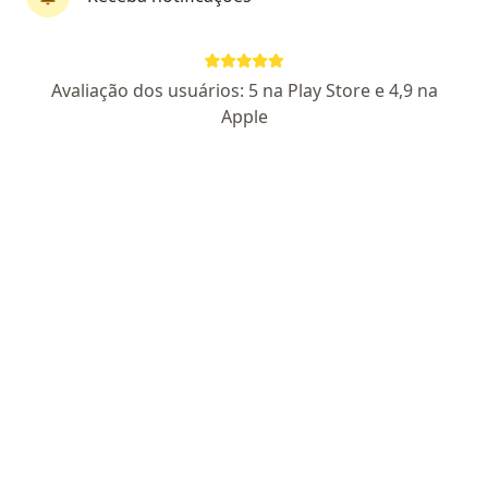
Q Qsa, NÃ‚Â° 10 - Cs 5, Brasília
•
Mapa
Clinica Doutor Emerson
Esse especialista não oferece agendamento online para esse endereço.
Avaliação dos usuários: 5 na Play Store e 4,9 na
Apple
Solicite um atendimento
Otacilio Lazarini
Médico clínico geral
CRM 4921 DF
Csa 01 Lote 10 Loja, 01 / Tagua, Brasília
•
Mapa