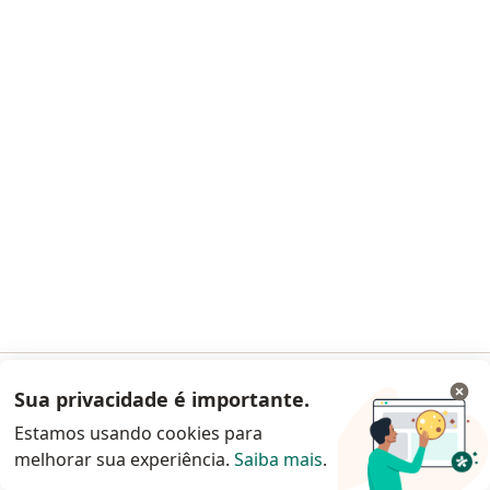
Pacientes fiéis
Parcelamento disponível
Endereço
Teleconsulta
SCN Quadra 5, Brasília
•
Mapa
Consultório de dra. Maria Ingrid Gregório
Primeira consulta clínica médica
R$ 150
Esse especialista não oferece agendamento online para esse endereço.
Solicite um atendimento
Sua privacidade é importante.
Acessar App
Estamos usando cookies para
melhorar sua experiência.
Saiba mais
.
Continuar pelo site da Doctoralia