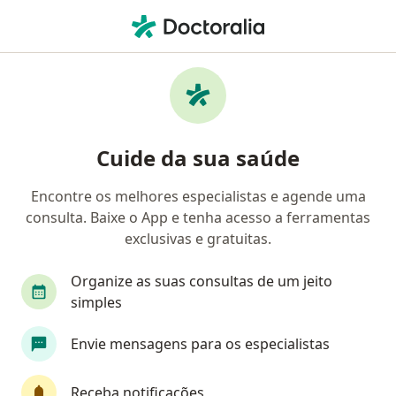
Men
Médico Clínico Geral • Setor A Sul, Brasília, Distrito Federal DF
Filtros
• 1
Mapa
Médicos clínicos em Setor A Sul, Brasília
Cuide da sua saúde
Encontre os melhores especialistas e agende uma
consulta. Baixe o App e tenha acesso a ferramentas
exclusivas e gratuitas.
Organize as suas consultas de um jeito
simples
Dr. Emerson de Moraes e Silva
Envie mensagens para os especialistas
Médico clínico geral
CRM: 5284-DF
Receba notificações