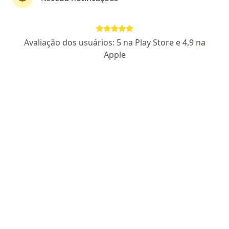
CRM SC 38826
Endereço
Teleconsulta
Avaliação dos usuários: 5 na Play Store e 4,9 na
Apple
Avenida Barão do Rio Branco 1260, Caçador
•
Mapa
HSA - Serviços Médicos
Primeira consulta clínica médica
a partir de r$ 300
Esse especialista não oferece agendamento online para esse endereço.
Solicite um atendimento
Especialistas disponíveis
Estes especialistas estão fora de Caçador, Santa
Catarina SC, em áreas próximas à sua busca.