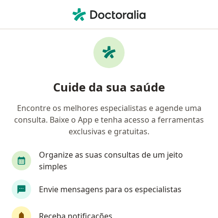
Men
Médico Clínico Geral • Caçador, Santa Catarina SC
Filtros
Mapa
Médicos clínicos em Caçador
Cuide da sua saúde
Encontre os melhores especialistas e agende uma
consulta. Baixe o App e tenha acesso a ferramentas
exclusivas e gratuitas.
Organize as suas consultas de um jeito
simples
Pagamento online
Parcelamento disponível
Envie mensagens para os especialistas
Dr. Herick Lucas dos Santos
Médico clínico geral
Receba notificações
17 opiniões