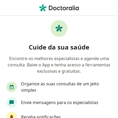
Men
Médico Clínico Geral • Indaial, Santa Catarina SC
Filtros
Convênio
Mapa
Médicos clínicos em Indaial
Cuide da sua saúde
Encontre os melhores especialistas e agende uma
Qual é o seu convênio?
consulta. Baixe o App e tenha acesso a ferramentas
exclusivas e gratuitas.
Organize as suas consultas de um jeito
simples
Envie mensagens para os especialistas
Dr. Joelson Freitas Leite
Receba notificações