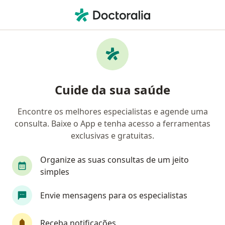
Men
Médico Clínico Geral • Natal, Rio Grande do Norte RN
Filtros
Convênio:
Camed
Médicos clínicos Camed em Natal
Cuide da sua saúde
Encontre os melhores especialistas e agende uma
consulta. Baixe o App e tenha acesso a ferramentas
exclusivas e gratuitas.
Organize as suas consultas de um jeito
simples
Dra. Rinadja de Melo Cunha
Envie mensagens para os especialistas
Médica clínica geral, Nefrologista
177 opiniões
Receba notificações