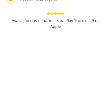
Prof. William Novaes de Gois
·
Mais
Médico clínico geral, Cardiologista
Avaliação dos usuários: 5 na Play Store e 4,9 na
7 opiniões
Apple
CRM: 13444-BA
RQE Nº: 12452
Avenida Apolônio Sáles 557, Paulo Afonso
•
Mapa
William Novaes de Gois
Consulta Cardiologia
R$ 330
Esse especialista não oferece agendamento online para esse endereço.
Solicite um atendimento
Especialistas disponíveis
Estes especialistas estão fora de Paulo Afonso, Bahia
BA, em áreas próximas à sua busca.