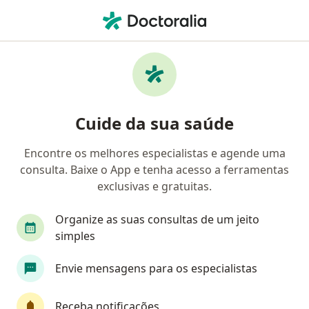
Men
Médico Clínico Geral • Porto Alegre, Rio Grande do Sul RS
Filtros
Convênio:
Postal Saúde
Médicos clínicos Postal Saúde em Porto
Cuide da sua saúde
Alegre
Encontre os melhores especialistas e agende uma
consulta. Baixe o App e tenha acesso a ferramentas
exclusivas e gratuitas.
Organize as suas consultas de um jeito
simples
Dr. Márcio Chmelnitsky Kruter
Envie mensagens para os especialistas
Médico clínico geral, Oncologista
159 opiniões
Receba notificações