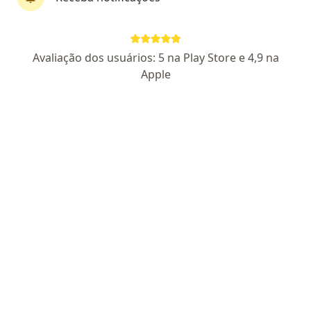
CRM-RS 29108
RQE 29240
SBOC/AMB 177986
Endereço 1
Endereço 2
Endereço 3
Endereç
Avaliação dos usuários: 5 na Play Store e 4,9 na
Apple
Rua Benjamin Constant, 169 - Centro - Gravataí RS, Gravataí
•
Mapa
Marcio Kruter - Clínica Solaris - Gravataí RS
Aceita Postal Saúde
Consulta particular
Esse especialista não oferece agendamento online para esse endereço.
Solicite um atendimento