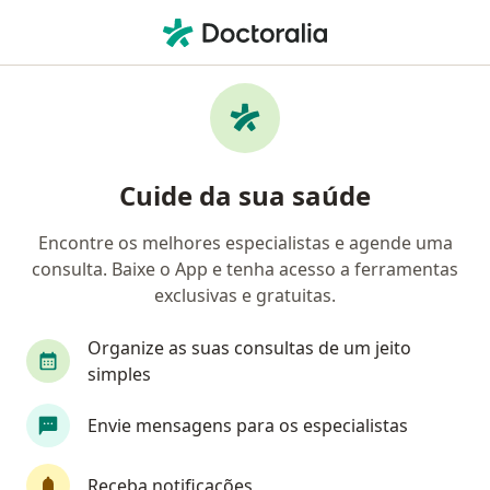
Men
Médico Clínico Geral • Rio de Janeiro, Rio de Janeiro RJ
Filtros
Convênio:
ASSEFAZ (Ministéri
Médicos clínicos ASSEFAZ (Ministério da
Cuide da sua saúde
Fazenda) em Rio de Janeiro
Encontre os melhores especialistas e agende uma
consulta. Baixe o App e tenha acesso a ferramentas
exclusivas e gratuitas.
Organize as suas consultas de um jeito
simples
Dr. Ricardo Arruda Fragoso .
Envie mensagens para os especialistas
·
Mais
Médico clínico geral
106 opiniões
Receba notificações