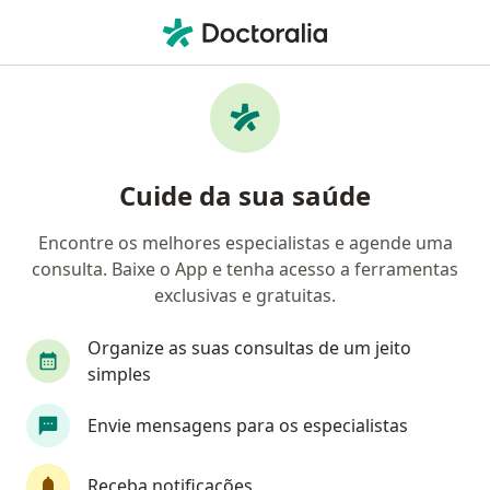
Men
Médico Clínico Geral • Engenho Velho De Brotas, Salvador, Bahia BA
Filtros
• 1
Convênio
Mapa
Médicos clínicos em Engenho Velho De
Cuide da sua saúde
Brotas, Salvador
Encontre os melhores especialistas e agende uma
consulta. Baixe o App e tenha acesso a ferramentas
Qual é o seu convênio?
exclusivas e gratuitas.
Unimed
Organize as suas consultas de um jeito
simples
Envie mensagens para os especialistas
Receba notificações