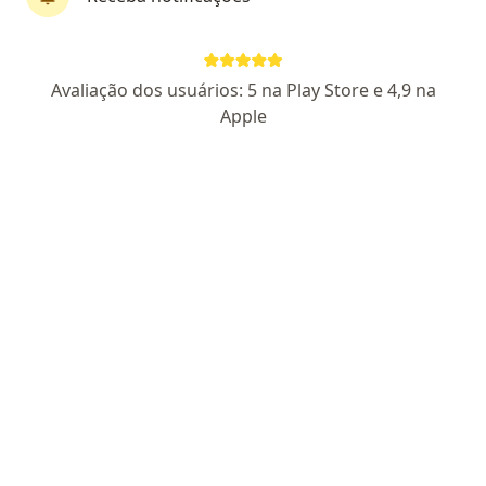
First Class
Pagamento online
Avaliação dos usuários: 5 na Play Store e 4,9 na
Parcelamento disponível
Apple
Dr. Matheus Chagas Lima
·
Mais
Médico clínico geral, Generalista
557 opiniões
CRM MG 110200
Disponibilidade integral e cuidado humanizado
Gero nota fiscal para reembolso ao plano de saúde
Emito: receitas, atestado, exames e
encaminhamento
Pacientes fiéis
Endereço
Teleconsulta